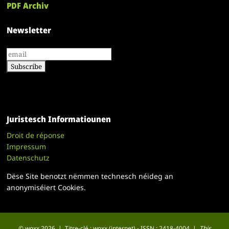
PDF Archiv
Newsletter
Juristesch Informatiounen
Droit de réponse
Impressum
Datenschutz
Dëse Site benotzt nëmmen technesch néideg an
anonymiséiert Cookies.
© woxx 2026 | Titre-clé : woxx (internet) - ISSN : 2418-4004 |
This