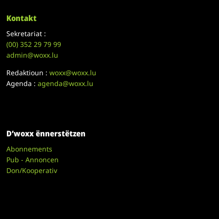
Kontakt
Sekretariat :
(00)
352 29 79 99
admin@woxx.lu
Redaktioun :
woxx@woxx.lu
Agenda :
agenda@woxx.lu
D’woxx ënnerstëtzen
Abonnements
Pub - Annoncen
Don/Kooperativ