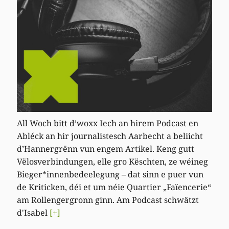
All Woch bitt d’woxx Iech an hirem Podcast en
Abléck an hir journalistesch Aarbecht a beliicht
d’Hannergrënn vun engem Artikel. Keng gutt
Vëlosverbindungen, elle gro Këschten, ze wéineg
Bieger*innenbedeelegung – dat sinn e puer vun
de Kriticken, déi et um néie Quartier „Faïencerie“
am Rollengergronn ginn. Am Podcast schwätzt
d'Isabel
[+]