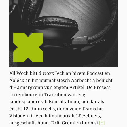
All Woch bitt d’woxx Iech an hirem Podcast en
Abléck an hir journalistesch Aarbecht a beliicht
d’Hannergrënn vun engem Artikel. De Prozess
Luxembourg in Transition war eng
landesplaneresch Konsultatioun, bei där als
éischt 12, dunn sechs, dunn véier Teams hir
Visionen fir een klimaneutralt Lëtzebuerg
ausgeschafft hunn. Dräi Gremien hunn si
[+]