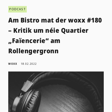
PODCAST
Am Bistro mat der woxx #180
– Kritik um néie Quartier
„Faïencerie“ am
Rollengergronn
WOXX
18.02.2022