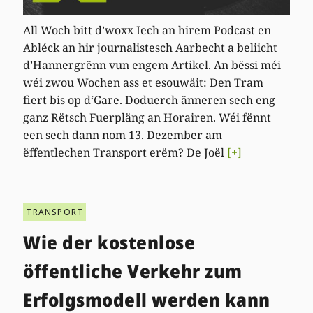
All Woch bitt d’woxx Iech an hirem Podcast en
Abléck an hir journalistesch Aarbecht a beliicht
d’Hannergrënn vun engem Artikel. An bëssi méi
wéi zwou Wochen ass et esouwäit: Den Tram
fiert bis op d‘Gare. Doduerch änneren sech eng
ganz Rëtsch Fuerpläng an Horairen. Wéi fënnt
een sech dann nom 13. Dezember am
ëffentlechen Transport erëm? De Joël
[+]
TRANSPORT
Wie der kostenlose
öffentliche Verkehr zum
Erfolgsmodell werden kann