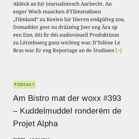
Abléck an hir journalistesch Aarbecht. An
enger Woch maachen d'Filmstudioen
„Filmland“ zu Keelen hir Dieren endgülteg zou.
Domadder geet no dräizéng Joer eng Ära op
een Enn, déi fir déi audiovisuell Produktioun
zu Lëtzebuerg ganz wichteg war. D'Yolène Le
Bras war fir eng Reportage an de Studioen
[+]
PODCAST
Am Bistro mat der woxx #393
– Kuddelmuddel ronderëm de
Projet Alpha