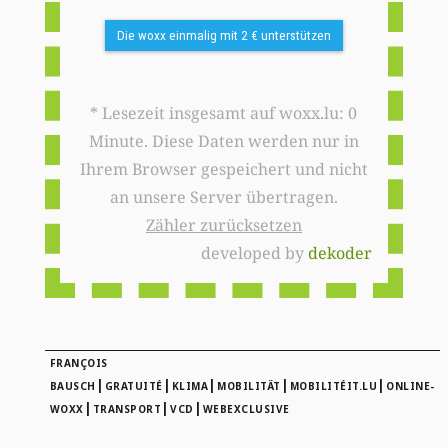
Die woxx einmalig mit 2 € unterstützen
* Lesezeit insgesamt auf woxx.lu: 0
Minute. Diese Daten werden nur in
Ihrem Browser gespeichert und nicht
an unsere Server übertragen.
Zähler zurücksetzen
developed by
dekoder
FRANÇOIS
|
|
|
|
|
BAUSCH
GRATUITÉ
KLIMA
MOBILITÄT
MOBILITÉIT.LU
ONLINE-
|
|
|
WOXX
TRANSPORT
VCD
WEBEXCLUSIVE