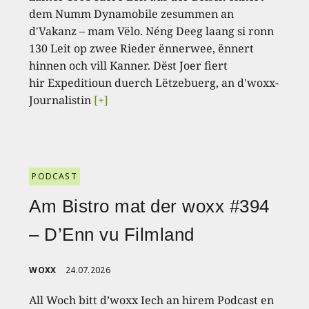
dem Numm Dynamobile zesummen an
d'Vakanz – mam Vëlo. Néng Deeg laang si ronn
130 Leit op zwee Rieder ënnerwee, ënnert
hinnen och vill Kanner. Dëst Joer fiert
hir Expeditioun duerch Lëtzebuerg, an d'woxx-
Journalistin
[+]
PODCAST
Am Bistro mat der woxx #394
– D’Enn vu Filmland
WOXX
24.07.2026
All Woch bitt d’woxx Iech an hirem Podcast en