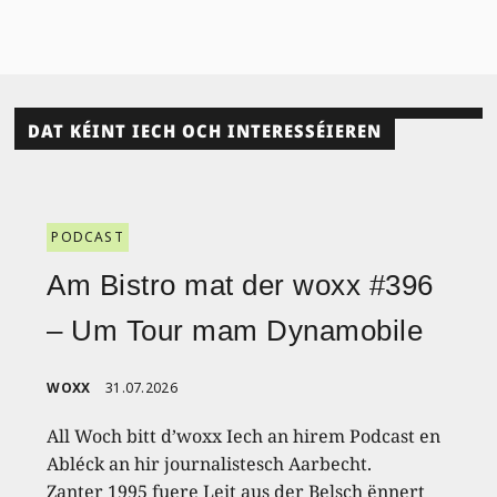
DAT KÉINT IECH OCH INTERESSÉIEREN
PODCAST
Am Bistro mat der woxx #396
– Um Tour mam Dynamobile
WOXX
31.07.2026
All Woch bitt d’woxx Iech an hirem Podcast en
Abléck an hir journalistesch Aarbecht.
Zanter 1995 fuere Leit aus der Belsch ënnert