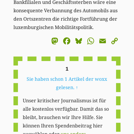
Bankfilialen und Geschäftssterben wäre eine
konsequente Verbannung des Automobils aus
den Ortszentren die richtige Fortführung der
luxemburgischen Mobilitätspolitik.
Mastodon
Facebook
Bluesky
WhatsA
Email
Co
Li
1
Sie haben schon 1 Artikel der woxx
gelesen.
↑
Unser kritischer Journalismus ist für
alle kostenlos verfügbar. Damit das so
bleibt, brauchen wir Ihre Hilfe. Sie
können Ihren Spendenbeitrag hier
auswählen oder
uns anders