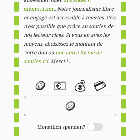
unterstützen
.
Notre journalisme libre
et engagé est accessible à tous·tes. Ceci
n'est possible que grâce au soutien de
nos lecteur·rices. Si vous en avez les
moyens, choisissez le montant de
votre don ou
une autre forme de
soutien ici
. Merci ! .
🪙
💶
💰
💳
🪙
Monatlich spenden?
Switch