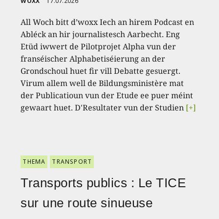
WOXX
17.07.2026
All Woch bitt d’woxx Iech an hirem Podcast en
Abléck an hir journalistesch Aarbecht. Eng
Etüd iwwert de Pilotprojet Alpha vun der
franséischer Alphabetiséierung an der
Grondschoul huet fir vill Debatte gesuergt.
Virum allem well de Bildungsministère mat
der Publicatioun vun der Etude ee puer méint
gewaart huet. D'Resultater vun der Studien
[+]
THEMA
TRANSPORT
Transports publics : Le TICE
sur une route sinueuse