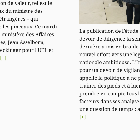
on de valeur, tel est le
x du ministre des
 étrangères – qui
 les pinceaux. Ce mardi
La publication de l’étude 
 ministère des Affaires
devoir de diligence la s
es, Jean Asselborn,
dernière a mis en branle
eckinger pour l’UEL et
nouvel effort vers une lég
n
[+]
nationale ambitieuse. L’In
pour un devoir de vigila
appelle la politique à ne 
traîner des pieds et à bie
prendre en compte tous l
facteurs dans ses analyses
une question de temps : a
[+]