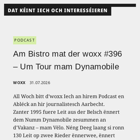
DAT KÉINT IECH OCH INTERESSÉIEREN
PODCAST
Am Bistro mat der woxx #396
– Um Tour mam Dynamobile
WOXX
31.07.2026
All Woch bitt d’woxx Iech an hirem Podcast en
Abléck an hir journalistesch Aarbecht.
Zanter 1995 fuere Leit aus der Belsch ënnert
dem Numm Dynamobile zesummen an
d'Vakanz – mam Vëlo. Néng Deeg laang si ronn
130 Leit op zwee Rieder ënnerwee, ënnert