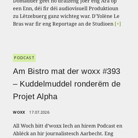
Domadder geet no dräizéng Joer eng Ära op
een Enn, déi fir déi audiovisuell Produktioun
zu Lëtzebuerg ganz wichteg war. D'Yolène Le
Bras war fir eng Reportage an de Studioen
[+]
PODCAST
Am Bistro mat der woxx #393
– Kuddelmuddel ronderëm de
Projet Alpha
WOXX
17.07.2026
All Woch bitt d’woxx Iech an hirem Podcast en
Abléck an hir journalistesch Aarbecht. Eng