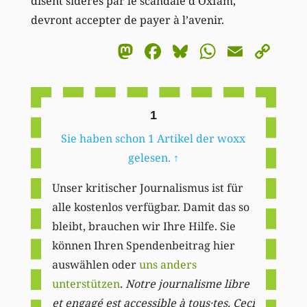
disent sidérés par le scandale d’Oxfam,
devront accepter de payer à l’avenir.
Mastodon
Facebook
Bluesky
WhatsA
Email
Co
Li
1
Sie haben schon 1 Artikel der woxx
gelesen.
↑
Unser kritischer Journalismus ist für
alle kostenlos verfügbar. Damit das so
bleibt, brauchen wir Ihre Hilfe. Sie
können Ihren Spendenbeitrag hier
auswählen oder
uns anders
unterstützen
.
Notre journalisme libre
et engagé est accessible à tous·tes. Ceci