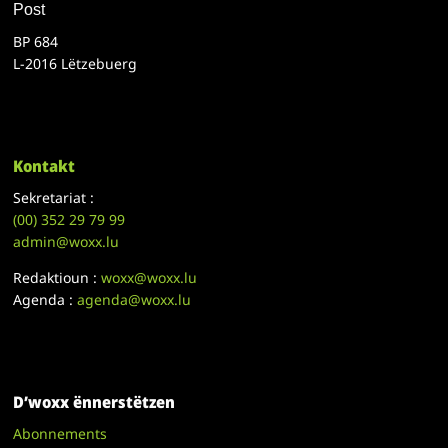
Post
BP 684
L-2016 Lëtzebuerg
Kontakt
Sekretariat :
(00)
352 29 79 99
admin@woxx.lu
Redaktioun :
woxx@woxx.lu
Agenda :
agenda@woxx.lu
D’woxx ënnerstëtzen
Abonnements