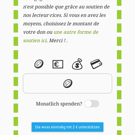
n'est possible que grâce au soutien de
nos lecteur·rices. Si vous en avez les
moyens, choisissez le montant de
votre don ou
une autre forme de
soutien ici
. Merci ! .
🪙
💶
💰
💳
🪙
Monatlich spenden?
Switch
Die woxx einmalig mit 2 € unterstützen