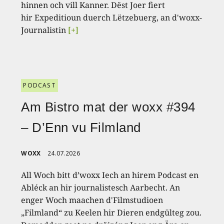
hinnen och vill Kanner. Dëst Joer fiert
hir Expeditioun duerch Lëtzebuerg, an d'woxx-
Journalistin
[+]
PODCAST
Am Bistro mat der woxx #394
– D’Enn vu Filmland
WOXX
24.07.2026
All Woch bitt d’woxx Iech an hirem Podcast en
Abléck an hir journalistesch Aarbecht. An
enger Woch maachen d'Filmstudioen
„Filmland“ zu Keelen hir Dieren endgülteg zou.