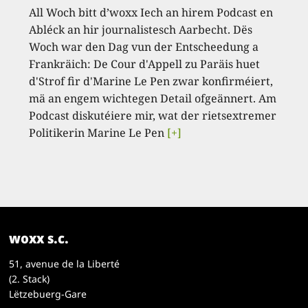
All Woch bitt d’woxx Iech an hirem Podcast en
Abléck an hir journalistesch Aarbecht. Dës
Woch war den Dag vun der Entscheedung a
Frankräich: De Cour d'Appell zu Paräis huet
d'Strof fir d'Marine Le Pen zwar konfirméiert,
mä an engem wichtegen Detail ofgeännert. Am
Podcast diskutéiere mir, wat der rietsextremer
Politikerin Marine Le Pen
[+]
woxx s.c.
51, avenue de la Liberté
(2. Stack)
Lëtzebuerg-Gare