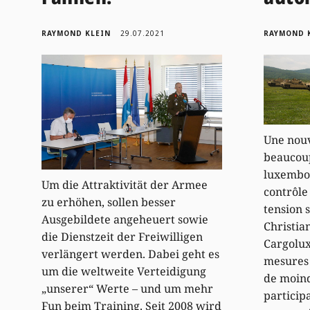
RAYMOND KLEIN
29.07.2021
RAYMOND 
Une nouv
beaucoup
luxembou
Um die Attraktivität der Armee
contrôle
zu erhöhen, sollen besser
tension 
Ausgebildete angeheuert sowie
Christia
die Dienstzeit der Freiwilligen
Cargolux
verlängert werden. Dabei geht es
mesures 
um die weltweite Verteidigung
de moind
„unserer“ Werte – und um mehr
particip
Fun beim Training. Seit 2008 wird