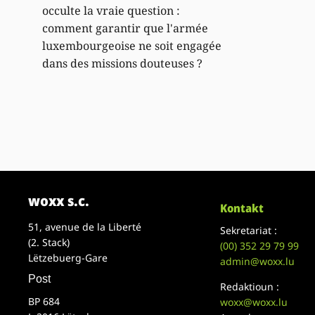
occulte la vraie question :
comment garantir que l'armée
luxembourgeoise ne soit engagée
dans des missions douteuses ?
woxx s.c.
Kontakt
51, avenue de la Liberté
Sekretariat :
(2. Stack)
(00)
352 29 79 99
Lëtzebuerg-Gare
admin@woxx.lu
Post
Redaktioun :
BP 684
woxx@woxx.lu