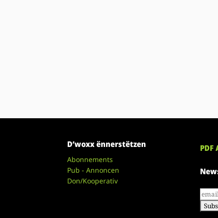
D’woxx ënnerstëtzen
PDF 
Abonnements
Pub - Annoncen
News
Don/Kooperativ