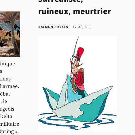
ruineux, meurtrier
RAYMOND KLEIN
17.07.2009
itique-
la
tions
 l’armée.
débat
 le
rgeois
 Delta
militaire
Spring ».