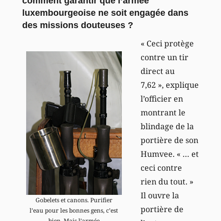
comment garantir que l’armée
luxembourgeoise ne soit engagée dans
des missions douteuses ?
« Ceci protège
contre un tir
direct au
7,62 », explique
l’officier en
montrant le
blindage de la
portière de son
Humvee. « … et
ceci contre
rien du tout. »
Il ouvre la
Gobelets et canons. Purifier
portière de
l’eau pour les bonnes gens, c’est
bien. Mais l’armée