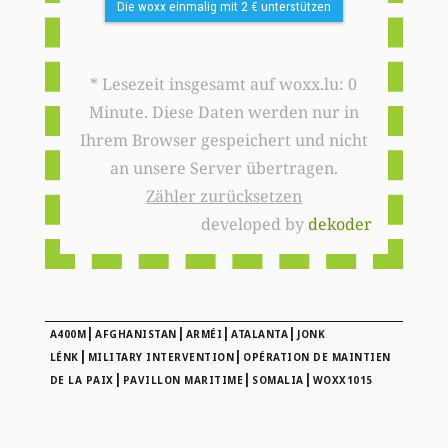
Die woxx einmalig mit 2 € unterstützen
* Lesezeit insgesamt auf woxx.lu: 0
Minute. Diese Daten werden nur in
Ihrem Browser gespeichert und nicht
an unsere Server übertragen.
Zähler zurücksetzen
developed by
dekoder
|
|
|
|
A400M
AFGHANISTAN
ARMÉI
ATALANTA
JONK
|
|
LÉNK
MILITARY INTERVENTION
OPÉRATION DE MAINTIEN
|
|
|
DE LA PAIX
PAVILLON MARITIME
SOMALIA
WOXX1015