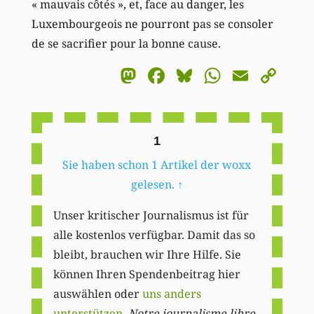
« mauvais côtés », et, face au danger, les
Luxembourgeois ne pourront pas se consoler
de se sacrifier pour la bonne cause.
Mastodon
Facebook
Bluesky
WhatsA
Email
Co
Li
1
Sie haben schon 1 Artikel der woxx
gelesen.
↑
Unser kritischer Journalismus ist für
alle kostenlos verfügbar. Damit das so
bleibt, brauchen wir Ihre Hilfe. Sie
können Ihren Spendenbeitrag hier
auswählen oder
uns anders
unterstützen
.
Notre journalisme libre