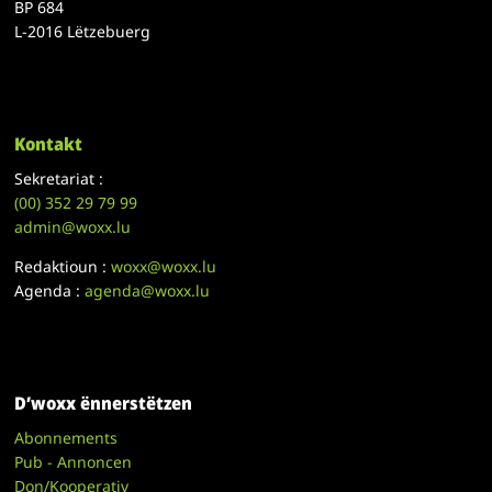
BP 684
L-2016 Lëtzebuerg
Kontakt
Sekretariat :
(00)
352 29 79 99
admin@woxx.lu
Redaktioun :
woxx@woxx.lu
Agenda :
agenda@woxx.lu
D’woxx ënnerstëtzen
Abonnements
Pub - Annoncen
Don/Kooperativ