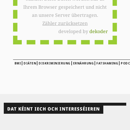
Ihrem Browser gespeichert und nicht
an unsere Server übertragen.
Zähler zurücksetzen
developed by
dekoder
|
|
|
|
|
BMI
DIÄTEN
DISKRIMINIERUNG
ERNÄHRUNG
FATSHAMING
PODC
DAT KÉINT IECH OCH INTERESSÉIEREN