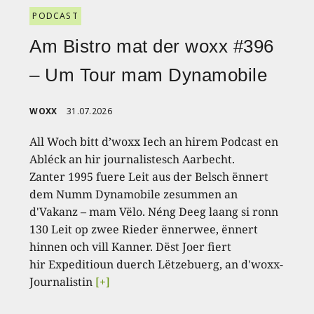
PODCAST
Am Bistro mat der woxx #396
– Um Tour mam Dynamobile
WOXX
31.07.2026
All Woch bitt d’woxx Iech an hirem Podcast en
Abléck an hir journalistesch Aarbecht.
Zanter 1995 fuere Leit aus der Belsch ënnert
dem Numm Dynamobile zesummen an
d'Vakanz – mam Vëlo. Néng Deeg laang si ronn
130 Leit op zwee Rieder ënnerwee, ënnert
hinnen och vill Kanner. Dëst Joer fiert
hir Expeditioun duerch Lëtzebuerg, an d'woxx-
Journalistin
[+]