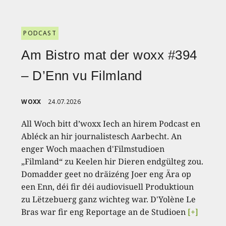
PODCAST
Am Bistro mat der woxx #394
– D’Enn vu Filmland
WOXX
24.07.2026
All Woch bitt d’woxx Iech an hirem Podcast en
Abléck an hir journalistesch Aarbecht. An
enger Woch maachen d'Filmstudioen
„Filmland“ zu Keelen hir Dieren endgülteg zou.
Domadder geet no dräizéng Joer eng Ära op
een Enn, déi fir déi audiovisuell Produktioun
zu Lëtzebuerg ganz wichteg war. D'Yolène Le
Bras war fir eng Reportage an de Studioen
[+]