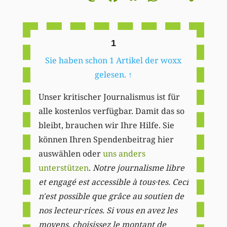
Li
1
Sie haben schon 1 Artikel der woxx
gelesen.
↑
Unser kritischer Journalismus ist für
alle kostenlos verfügbar. Damit das so
bleibt, brauchen wir Ihre Hilfe. Sie
können Ihren Spendenbeitrag hier
auswählen oder
uns anders
unterstützen
.
Notre journalisme libre
et engagé est accessible à tous·tes. Ceci
n'est possible que grâce au soutien de
nos lecteur·rices. Si vous en avez les
moyens, choisissez le montant de