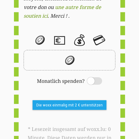
votre don ou
une autre forme de
soutien ici
. Merci ! .
🪙
💶
💰
💳
🪙
Monatlich spenden?
Switch
Die woxx einmalig mit 2 € unterstützen
* Lesezeit insgesamt auf woxx.lu: 0
Minute. Diese Daten werden nur in