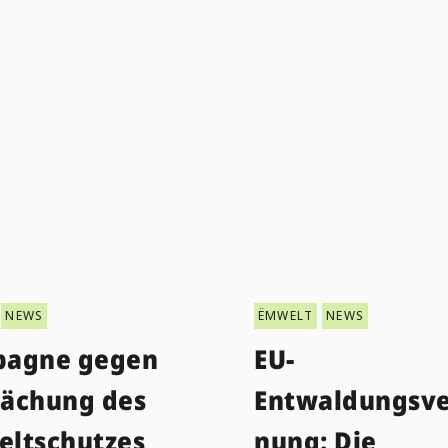
NEWS
ËMWELT
NEWS
agne gegen
EU-
ächung des
Entwaldungsve
ltschutzes
nung: Die