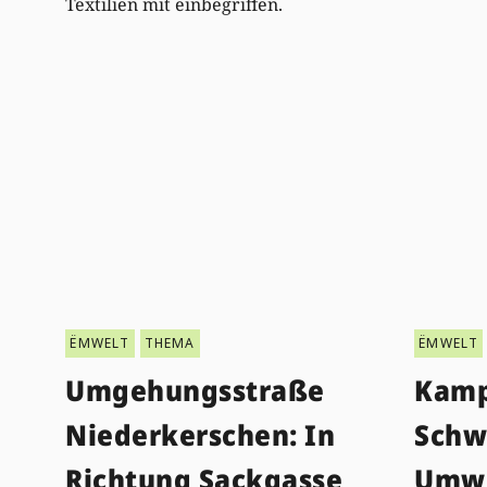
Textilien mit einbegriffen.
ËMWELT
THEMA
ËMWELT
Umgehungsstraße
Kamp
Niederkerschen: In
Schw
Richtung Sackgasse
Umwe