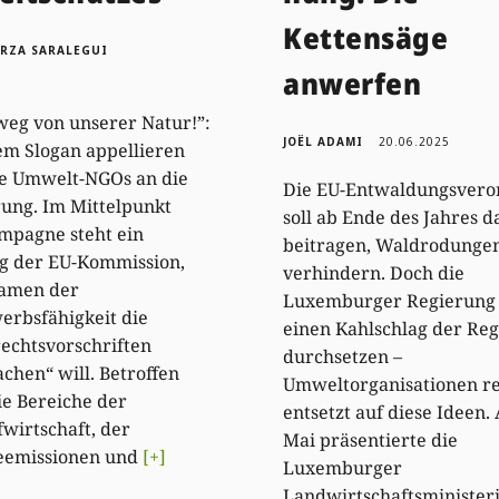
Kettensäge
ORZA SARALEGUI
anwerfen
weg von unserer Natur!”:
JOËL ADAMI
20.06.2025
em Slogan appellieren
e Umwelt-NGOs an die
Die EU-Entwaldungsver
ung. Im Mittelpunkt
soll ab Ende des Jahres d
mpagne steht ein
beitragen, Waldrodunge
g der EU-Kommission,
verhindern. Doch die
Namen der
Luxemburger Regierung 
rbsfähigkeit die
einen Kahlschlag der Reg
echtsvorschriften
durchsetzen –
achen“ will. Betroffen
Umweltorganisationen r
e Bereiche der
entsetzt auf diese Ideen.
fwirtschaft, der
Mai präsentierte die
ieemissionen und
[+]
Luxemburger
Landwirtschaftsminister