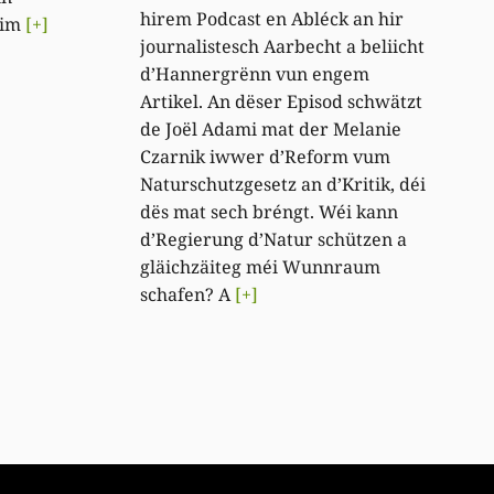
hirem Podcast en Abléck an hir
eim
[+]
journalistesch Aarbecht a beliicht
d’Hannergrënn vun engem
Artikel. An dëser Episod schwätzt
de Joël Adami mat der Melanie
Czarnik iwwer d’Reform vum
Naturschutzgesetz an d’Kritik, déi
dës mat sech bréngt. Wéi kann
d’Regierung d’Natur schützen a
gläichzäiteg méi Wunnraum
schafen? A
[+]