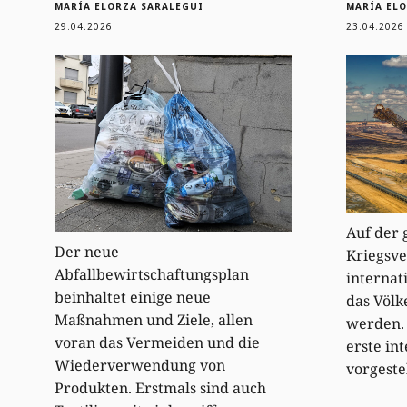
MARÍA ELORZA SARALEGUI
MARÍA EL
29.04.2026
23.04.2026
Auf der 
Der neue
Kriegsve
Abfallbewirtschaftungsplan
internat
beinhaltet einige neue
das Völ
Maßnahmen und Ziele, allen
werden. 
voran das Vermeiden und die
erste in
Wiederverwendung von
vorgestel
Produkten. Erstmals sind auch