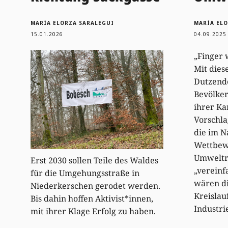
MARÍA ELORZA SARALEGUI
MARÍA EL
15.01.2026
04.09.2025
„Finger 
Mit dies
Dutzend
Bevölker
ihrer Ka
Vorschla
die im 
Wettbewe
Umweltr
Erst 2030 sollen Teile des Waldes
„vereinf
für die Umgehungsstraße in
wären di
Niederkerschen gerodet werden.
Kreislau
Bis dahin hoffen Aktivist*innen,
Industr
mit ihrer Klage Erfolg zu haben.