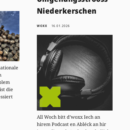
Niederkerschen
WOXX
16.01.2026
ationale
m
oblem
st die
ssiert
All Woch bitt d’woxx Iech an
hirem Podcast en Abléck an hir