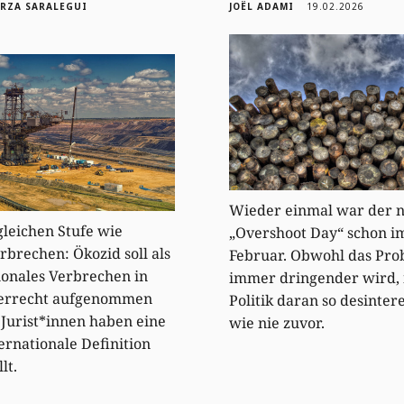
ORZA SARALEGUI
JOËL ADAMI
19.02.2026
Wieder einmal war der n
gleichen Stufe wie
„Overshoot Day“ schon i
rbrechen: Ökozid soll als
Februar. Obwohl das Pr
ionales Verbrechen in
immer dringender wird, i
kerrecht aufgenommen
Politik daran so desintere
Jurist*innen haben eine
wie nie zuvor.
ternationale Definition
lt.