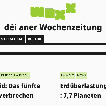
déi aner Wochenzeitung
INTERGLOBAL
KULTUR
FRIDDEN A KRICH
ËMWELT
NEWS
d: Das fünfte
Erdüberlastun
verbrechen
: 7,7 Planeten