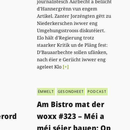
journalistesch Aarbecht a beliicht
d’Hannergrënn vun engem
Artikel. Zanter Jorzéngten gëtt zu
Niederkerschen iwwer eng
Umgehungsstrooss diskutéiert.
Elo hält d’Regierung trotz
staarker Kritik un de Pläng fest:
D’Bauaarbechte sollen ufänken,
nach éier e Geriicht iwwer eng
ageleet Klo
[+]
ËMWELT
GESONDHEET
PODCAST
Am Bistro mat der
rord
woxx #323 – Méi a
méi séier bauen: Op