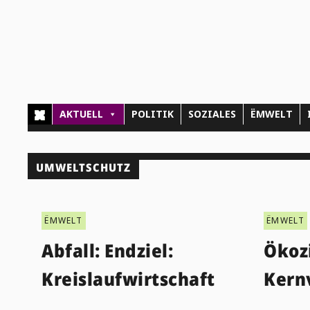
AKTUELL
POLITIK
SOZIALES
ËMWELT
UMWELTSCHUTZ
ËMWELT
ËMWELT
Abfall: Endziel:
Ökozi
Kreislaufwirtschaft
Kern