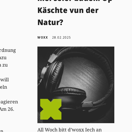
Käschte vun der
Natur?
WOXX
28.02.2025
ordnung
azu
n zu
will
eln
eagieren
 Am 26.
All Woch bitt d’woxx Iech an
in