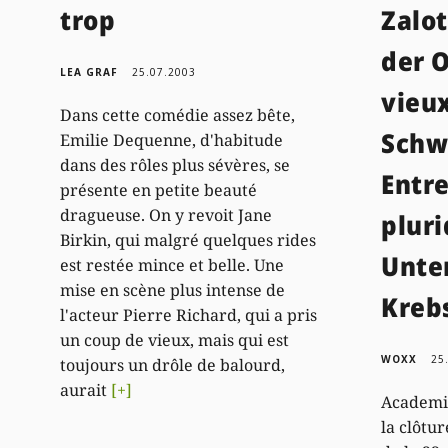
trop
Zalot
der O
LEA GRAF
25.07.2003
vieu
Dans cette comédie assez bête,
Schw
Emilie Dequenne, d'habitude
dans des rôles plus sévères, se
Entr
présente en petite beauté
dragueuse. On y revoit Jane
pluri
Birkin, qui malgré quelques rides
Unte
est restée mince et belle. Une
mise en scène plus intense de
Kreb
l'acteur Pierre Richard, qui a pris
un coup de vieux, mais qui est
WOXX
25
toujours un drôle de balourd,
aurait
[+]
Academie
la clôtu