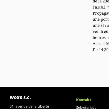
de la 2
l'a.s.b.l
Propagat
une port
une séri
vendredi 
heures a
Arts et 
De 14.30
woxx s.c.
Kontakt
51, avenue de la Liberté
Sekretariat :