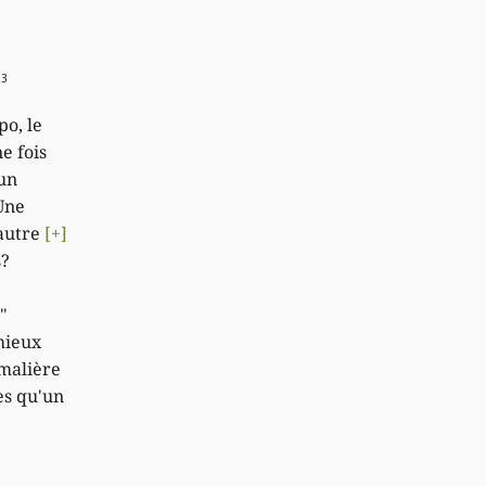
03
po, le
e fois
 un
Une
'autre
[+]
s?
"
mieux
malière
ès qu'un