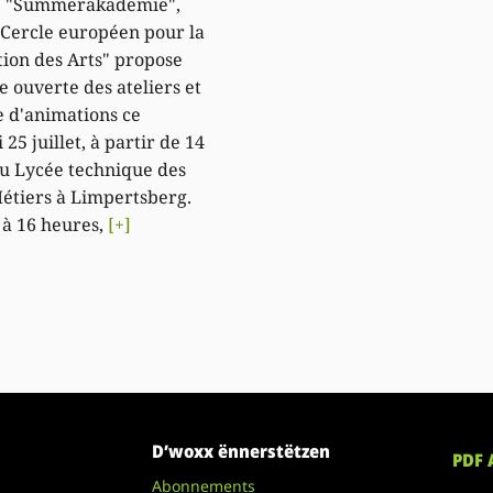
3e "Summerakademie",
. "Cercle européen pour la
ion des Arts" propose
e ouverte des ateliers et
e d'animations ce
25 juillet, à partir de 14
u Lycée technique des
Métiers à Limpertsberg.
 à 16 heures,
[+]
D’woxx ënnerstëtzen
PDF 
Abonnements