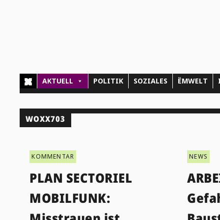
AKTUELL
POLITIK
SOZIALES
ËMWELT
WOXX703
KOMMENTAR
NEWS
PLAN SECTORIEL
ARBE
MOBILFUNK:
Gefa
Misstrauen ist
Baus