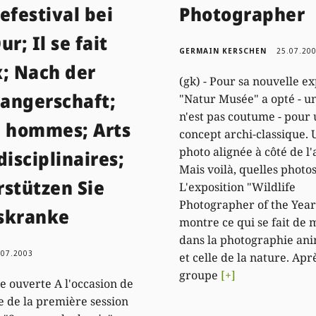
efestival bei
Photographer
ur; Il se fait
GERMAIN KERSCHEN
25.07.20
x; Nach der
(gk) - Pour sa nouvelle ex
angerschaft;
"Natur Musée" a opté - un
n'est pas coutume - pour
e hommes; Arts
concept archi-classique. 
photo alignée à côté de l
disciplinaires;
Mais voilà, quelles photo
rstützen Sie
L'exposition "Wildlife
Photographer of the Year
skranke
montre ce qui se fait de 
dans la photographie ani
.07.2003
et celle de la nature. Apr
groupe
[+]
 ouverte A l'occasion de
re de la première session