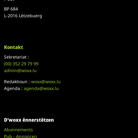
BP 684
L-2016 Lëtzebuerg
Kontakt
Sekretariat :
(00)
352 29 79 99
admin@woxx.lu
Redaktioun :
woxx@woxx.lu
Agenda :
agenda@woxx.lu
D’woxx ënnerstëtzen
Abonnements
Pub - Annoncen