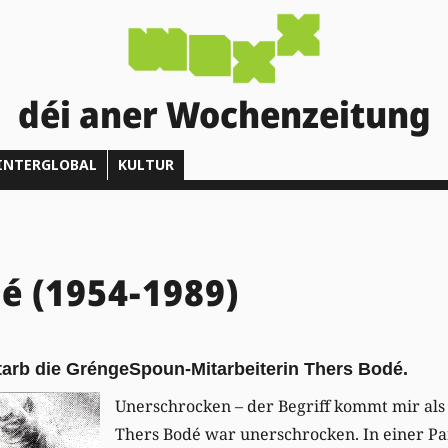
déi aner Wochenzeitung
INTERGLOBAL
KULTUR
é (1954-1989)
starb die GréngeSpoun-Mitarbeiterin Thers Bodé.
Unerschrocken – der Begriff kommt mir als 
Thers Bodé war unerschrocken. In einer P