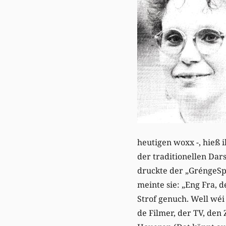
heutigen woxx -, hieß i
der traditionellen Dar
druckte der „GréngeSp
meinte sie: „Eng Fra, 
Strof genuch. Well wéi
de Filmer, der TV, den