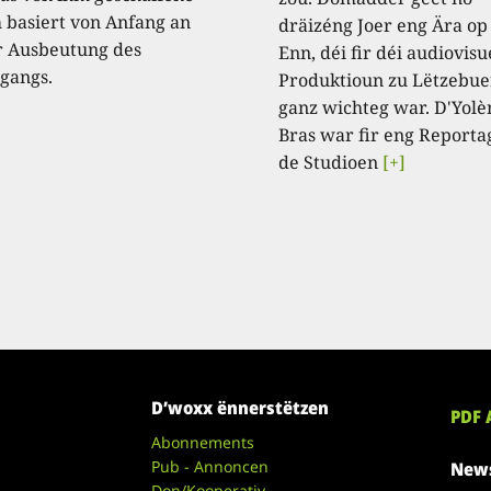
 basiert von Anfang an
dräizéng Joer eng Ära op
r Ausbeutung des
Enn, déi fir déi audiovisu
gangs.
Produktioun zu Lëtzebue
ganz wichteg war. D'Yolè
Bras war fir eng Reporta
de Studioen
[+]
D’woxx ënnerstëtzen
PDF 
Abonnements
Pub - Annoncen
News
Don/Kooperativ