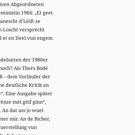
ativen Abgeordneten
ministin 1984: „Et geet
anescht d’Léift ze
h Loscht versprécht
l et en Deel vun engem
sdebatten der 1980er
e noch? Als Thers Bodé
ß – dem Vorläufer der
ne deutliche Kritik an
e“. Eine Ausgabe später
ënze méi géif ginn“,
 An dat ass jo wuel
mer mir. An de Bicher,
Duerstellung vun