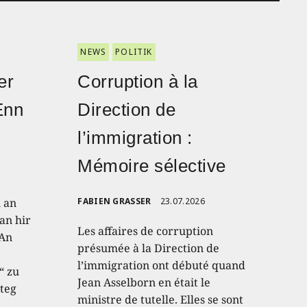
NEWS
POLITIK
er
Corruption à la
Enn
Direction de
l’immigration :
Mémoire sélective
h an
FABIEN GRASSER
23.07.2026
an hir
Les affaires de corruption
 An
présumée à la Direction de
l’immigration ont débuté quand
“ zu
Jean Asselborn en était le
teg
ministre de tutelle. Elles se sont