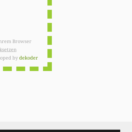
ksetzen
loped by
dekoder