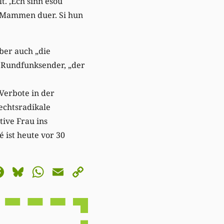
. ‚Ech sinn esou
s Mammen duer. Si hun
ber auch „die
 Rundfunksender, „der
Verbote in der
rechtsradikale
ive Frau ins
 ist heute vor 30
astodon
Facebook
Bluesky
WhatsApp
Email
Copy
Link