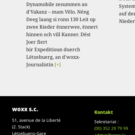
Dynamobile zesummen an
System
d'Vakanz – mam Vëlo. Néng
auf de
Deeg laang si ronn 130 Leit op
Nieder
zwee Rieder ënnerwee, ënnert
hinnen och vill Kanner. Dëst
Joer fiert
hir Expeditioun duerch
Lëtzebuerg, an d'woxx-
Journalistin
[+]
woxx s.c.
Kontakt
51, avenue de la Liberté
Sekretariat :
(2. Stack)
(00)
352 29 79 99
Lëtzebuerg-Gare
admin@woxx.lu