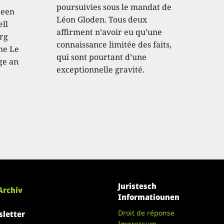
poursuivies sous le mandat de
 een
Léon Gloden. Tous deux
ell
affirment n’avoir eu qu’une
rg
connaissance limitée des faits,
ne Le
qui sont pourtant d’une
ge an
exceptionnelle gravité.
Juristesch
Archiv
Informatiounen
Droit de réponse
letter
Impressum