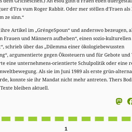
 dem Gricheschen.) An esou ginn d’Fraen eben duergestallt
guer d’Fra vum Roger Rabbit. Oder mer stëllen d’Fraen al
 ze sinn.“
e ihre Artikel im „GréngeSpoun“ und anderswo bezeugen, a
en Frauen und Männern aufheben“, einen sozio-kulturellen
“, schrieb über das „Dilemma einer ökologiebewussten
“, argumentierte gegen Ökosteuern und für Gebote und 
erte eine unternehmens-orientierte Schulpolitik oder eine 
ltbewegung. Als sie im Juni 1989 als erste grün-alternat
e, konnte sie ihr Mandat nicht mehr antreten. Thers Bodé
Texte bleiben aktuell.
M
1