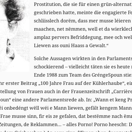
Prostitution, die sie für einen grün-altern
geschrieben hatte, meinte die engagierte Fe
schliisslech dorëm, dass mer musse léieren 
maachen, net nëmmen, well et da wierklec
amplaz pervers Befriddegung, mee och wel
Liewen ass ouni Haass a Gewalt.“
Solche Aussagen wirkten in den Parlament
schockierend – vielleicht täten sie es heut
Ende 1988 zum Team des GréngeSpoun stie
hr erster Beitrag „100 Jahre Frau auf der Kühlerhaube“, ei
stellung von Frauen auch in der Frauenzeitschrift „Carrièr
oun“ eine andere Parlamentsrede ab. In: „Wann et keng Pr
déi onbedéngt wëll wéi e Mann liewen, gefält kengem Mann.
 Frae musse sinn, fir eis ze gefalen, dat bestëmme nach ëm
 Zeitungen, de Reklammen… – alles Porno! Porno heescht: 