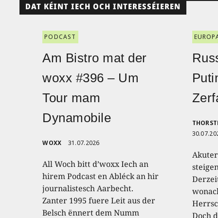
DAT KÉINT IECH OCH INTERESSÉIEREN
PODCAST
EUROP
Am Bistro mat der
Russ
woxx #396 – Um
Puti
Tour mam
Zerf
Dynamobile
THORST
30.07.20
WOXX
31.07.2026
Akuter
All Woch bitt d’woxx Iech an
steige
hirem Podcast en Abléck an hir
Derzei
journalistesch Aarbecht.
wonach
Zanter 1995 fuere Leit aus der
Herrsc
Belsch ënnert dem Numm
Doch d