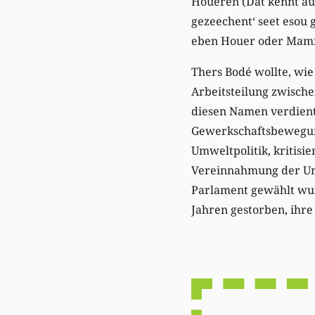
Houeren (Dat kënnt aus
gezeechent‘ seet esou 
eben Houer oder Mamm
Thers Bodé wollte, wi
Arbeitsteilung zwisch
diesen Namen verdient
Gewerkschaftsbewegung
Umweltpolitik, kritisi
Vereinnahmung der Umwe
Parlament gewählt wurd
Jahren gestorben, ihre 