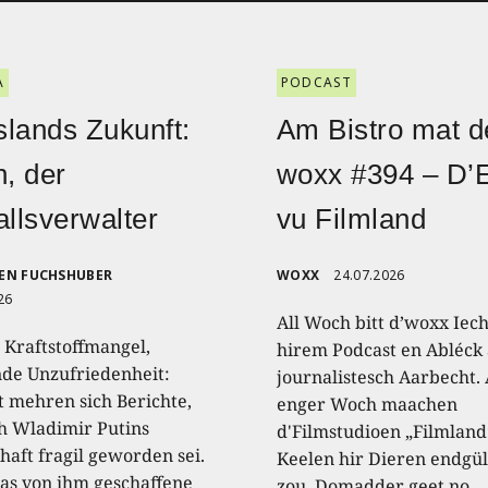
A
PODCAST
lands Zukunft:
Am Bistro mat d
n, der
woxx #394 – D’
allsverwalter
vu Filmland
EN FUCHSHUBER
WOXX
24.07.2026
26
All Woch bitt d’woxx Iec
 Kraftstoffmangel,
hirem Podcast en Abléck 
nde Unzufriedenheit:
journalistesch Aarbecht.
t mehren sich Berichte,
enger Woch maachen
 Wladimir Putins
d'Filmstudioen „Filmland
haft fragil geworden sei.
Keelen hir Dieren endgül
as von ihm geschaffene
zou. Domadder geet no