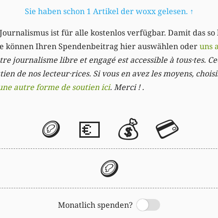
Sie haben schon 1 Artikel der woxx gelesen.
↑
Journalismus ist für alle kostenlos verfügbar. Damit das so
Sie können Ihren Spendenbeitrag hier auswählen oder
uns 
re journalisme libre et engagé est accessible à tous·tes. Cec
ien de nos lecteur·rices. Si vous en avez les moyens, chois
une autre forme de soutien ici
. Merci ! .
🪙
💶
💰
💳
🪙
Monatlich spenden?
Switch