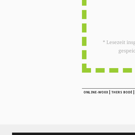
* Lesezeit insgesamt auf woxx.lu: 
gespei
|
ONLINE-WOXX
THERS BODÉ