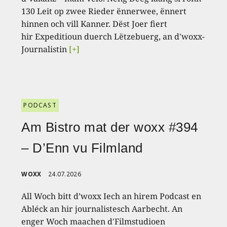
130 Leit op zwee Rieder ënnerwee, ënnert
hinnen och vill Kanner. Dëst Joer fiert
hir Expeditioun duerch Lëtzebuerg, an d'woxx-
Journalistin
[+]
PODCAST
Am Bistro mat der woxx #394
– D’Enn vu Filmland
WOXX
24.07.2026
All Woch bitt d’woxx Iech an hirem Podcast en
Abléck an hir journalistesch Aarbecht. An
enger Woch maachen d'Filmstudioen