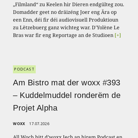
„Filmland“ zu Keelen hir Dieren endgülteg zou.
Domadder geet no dräizéng Joer eng Ära op
een Enn, déi fir déi audiovisuell Produktioun
zu Lëtzebuerg ganz wichteg war. D'Yolène Le
Bras war fir eng Reportage an de Studioen
[+]
PODCAST
Am Bistro mat der woxx #393
– Kuddelmuddel ronderëm de
Projet Alpha
WOXX
17.07.2026
All Woch bitt d’woxx Iech an hirem Podcast en