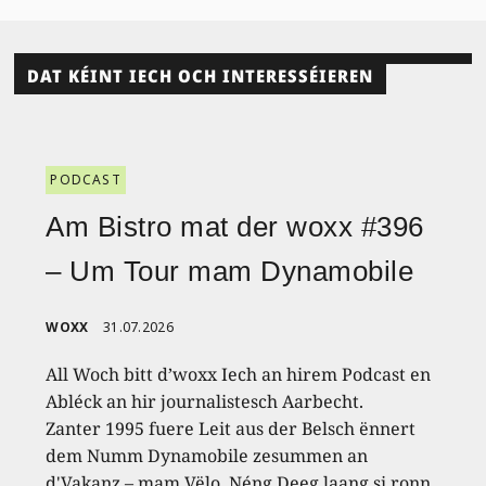
DAT KÉINT IECH OCH INTERESSÉIEREN
PODCAST
Am Bistro mat der woxx #396
– Um Tour mam Dynamobile
WOXX
31.07.2026
All Woch bitt d’woxx Iech an hirem Podcast en
Abléck an hir journalistesch Aarbecht.
Zanter 1995 fuere Leit aus der Belsch ënnert
dem Numm Dynamobile zesummen an
d'Vakanz – mam Vëlo. Néng Deeg laang si ronn