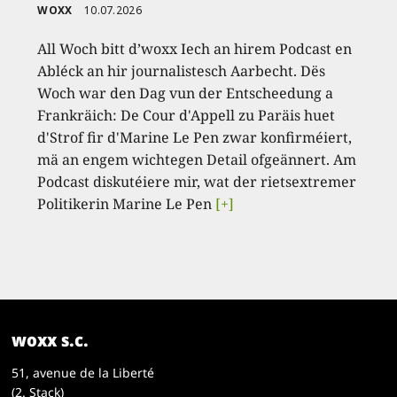
WOXX
10.07.2026
All Woch bitt d’woxx Iech an hirem Podcast en
Abléck an hir journalistesch Aarbecht. Dës
Woch war den Dag vun der Entscheedung a
Frankräich: De Cour d'Appell zu Paräis huet
d'Strof fir d'Marine Le Pen zwar konfirméiert,
mä an engem wichtegen Detail ofgeännert. Am
Podcast diskutéiere mir, wat der rietsextremer
Politikerin Marine Le Pen
[+]
woxx s.c.
51, avenue de la Liberté
(2. Stack)