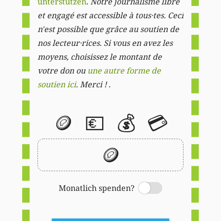
unterstützen
.
Notre journalisme libre
et engagé est accessible à tous·tes. Ceci
n'est possible que grâce au soutien de
nos lecteur·rices. Si vous en avez les
moyens, choisissez le montant de
votre don ou
une autre forme de
soutien ici
. Merci ! .
🪙
💶
💰
💳
🪙
Monatlich spenden?
Switch