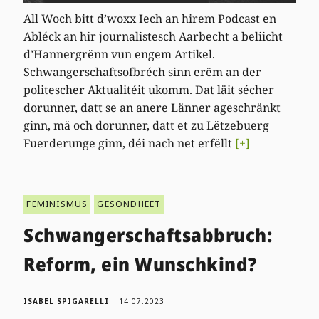
All Woch bitt d’woxx Iech an hirem Podcast en
Abléck an hir journalistesch Aarbecht a beliicht
d’Hannergrënn vun engem Artikel.
Schwangerschaftsofbréch sinn erëm an der
politescher Aktualitéit ukomm. Dat läit sécher
dorunner, datt se an anere Länner ageschränkt
ginn, mä och dorunner, datt et zu Lëtzebuerg
Fuerderunge ginn, déi nach net erfëllt
[+]
FEMINISMUS
GESONDHEET
Schwangerschaftsabbruch:
Reform, ein Wunschkind?
ISABEL SPIGARELLI
14.07.2023