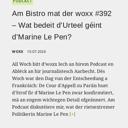
PODCAST
Am Bistro mat der woxx #392
– Wat bedeit d’Urteel géint
d’Marine Le Pen?
WOXX
10.07.2026
All Woch bitt d’woxx Iech an hirem Podcast en
Abléck an hir journalistesch Aarbecht. Dës
Woch war den Dag vun der Entscheedung a
Frankräich: De Cour d'Appell zu Paräis huet
d'Strof fir d'Marine Le Pen zwar konfirméiert,
mä an engem wichtegen Detail ofgeännert. Am
Podcast diskutéiere mir, wat der rietsextremer
Politikerin Marine Le Pen
[+]