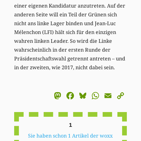
einer eigenen Kandidatur anzutreten. Auf der
anderen Seite will ein Teil der Grünen sich
nicht ans linke Lager binden und Jean-Luc
Mélenchon (LFI) hält sich für den einzigen
wahren linken Leader. So wird die Linke
wahrscheinlich in der ersten Runde der
Präsidentschaftswahl getrennt antreten – und
in der zweiten, wie 2017, nicht dabei sein.
Mastodon
Facebook
Bluesky
WhatsA
Email
Co
Li
1
Sie haben schon 1 Artikel der woxx