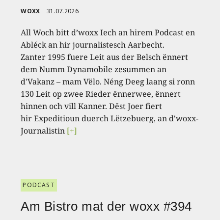
WOXX
31.07.2026
All Woch bitt d’woxx Iech an hirem Podcast en
Abléck an hir journalistesch Aarbecht.
Zanter 1995 fuere Leit aus der Belsch ënnert
dem Numm Dynamobile zesummen an
d'Vakanz – mam Vëlo. Néng Deeg laang si ronn
130 Leit op zwee Rieder ënnerwee, ënnert
hinnen och vill Kanner. Dëst Joer fiert
hir Expeditioun duerch Lëtzebuerg, an d'woxx-
Journalistin
[+]
PODCAST
Am Bistro mat der woxx #394