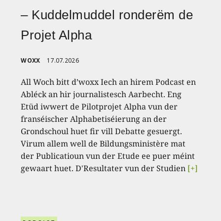
– Kuddelmuddel ronderëm de
Projet Alpha
WOXX
17.07.2026
All Woch bitt d’woxx Iech an hirem Podcast en
Abléck an hir journalistesch Aarbecht. Eng
Etüd iwwert de Pilotprojet Alpha vun der
franséischer Alphabetiséierung an der
Grondschoul huet fir vill Debatte gesuergt.
Virum allem well de Bildungsministère mat
der Publicatioun vun der Etude ee puer méint
gewaart huet. D'Resultater vun der Studien
[+]