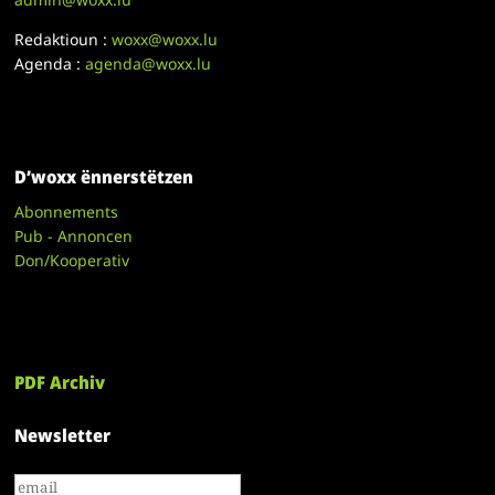
Redaktioun :
woxx@woxx.lu
Agenda :
agenda@woxx.lu
D’woxx ënnerstëtzen
Abonnements
Pub - Annoncen
Don/Kooperativ
PDF Archiv
Newsletter