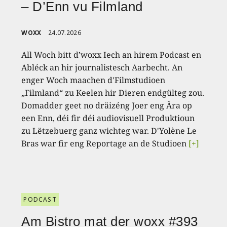
– D’Enn vu Filmland
WOXX
24.07.2026
All Woch bitt d’woxx Iech an hirem Podcast en
Abléck an hir journalistesch Aarbecht. An
enger Woch maachen d'Filmstudioen
„Filmland“ zu Keelen hir Dieren endgülteg zou.
Domadder geet no dräizéng Joer eng Ära op
een Enn, déi fir déi audiovisuell Produktioun
zu Lëtzebuerg ganz wichteg war. D'Yolène Le
Bras war fir eng Reportage an de Studioen
[+]
PODCAST
Am Bistro mat der woxx #393