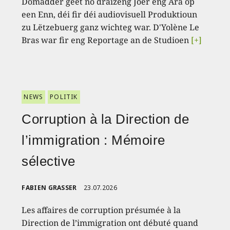
Domadder geet no dräizéng Joer eng Ära op
een Enn, déi fir déi audiovisuell Produktioun
zu Lëtzebuerg ganz wichteg war. D'Yolène Le
Bras war fir eng Reportage an de Studioen
[+]
NEWS
POLITIK
Corruption à la Direction de
l’immigration : Mémoire
sélective
FABIEN GRASSER
23.07.2026
Les affaires de corruption présumée à la
Direction de l’immigration ont débuté quand