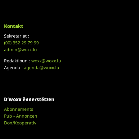
Kontakt
Sekretariat :
(00)
352 29 79 99
admin@woxx.lu
Redaktioun :
woxx@woxx.lu
Agenda :
agenda@woxx.lu
D’woxx ënnerstëtzen
Abonnements
Pub - Annoncen
Don/Kooperativ