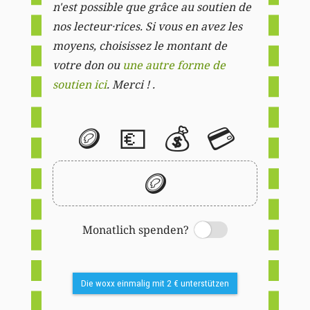
n'est possible que grâce au soutien de
nos lecteur·rices. Si vous en avez les
moyens, choisissez le montant de
votre don ou
une autre forme de
soutien ici
. Merci ! .
🪙
💶
💰
💳
🪙
Monatlich spenden?
Switch
Die woxx einmalig mit 2 € unterstützen