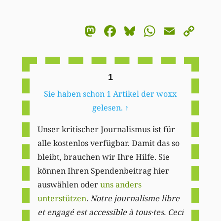
Mastodon
Facebook
Bluesky
WhatsA
Email
Co
Li
1
Sie haben schon 1 Artikel der woxx
gelesen.
↑
Unser kritischer Journalismus ist für
alle kostenlos verfügbar. Damit das so
bleibt, brauchen wir Ihre Hilfe. Sie
können Ihren Spendenbeitrag hier
auswählen oder
uns anders
unterstützen
.
Notre journalisme libre
et engagé est accessible à tous·tes. Ceci