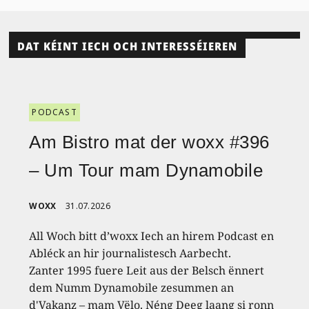
DAT KÉINT IECH OCH INTERESSÉIEREN
PODCAST
Am Bistro mat der woxx #396
– Um Tour mam Dynamobile
WOXX
31.07.2026
All Woch bitt d’woxx Iech an hirem Podcast en
Abléck an hir journalistesch Aarbecht.
Zanter 1995 fuere Leit aus der Belsch ënnert
dem Numm Dynamobile zesummen an
d'Vakanz – mam Vëlo. Néng Deeg laang si ronn