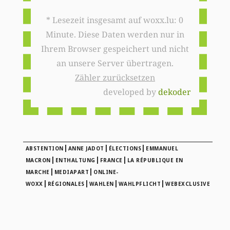
* Lesezeit insgesamt auf woxx.lu: 0
Minute. Diese Daten werden nur in
Ihrem Browser gespeichert und nicht
an unsere Server übertragen.
Zähler zurücksetzen
developed by
dekoder
|
|
|
ABSTENTION
ANNE JADOT
ÉLECTIONS
EMMANUEL
|
|
|
MACRON
ENTHALTUNG
FRANCE
LA RÉPUBLIQUE EN
|
|
MARCHE
MEDIAPART
ONLINE-
|
|
|
|
WOXX
RÉGIONALES
WAHLEN
WAHLPFLICHT
WEBEXCLUSIVE