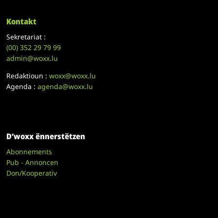
Kontakt
Sekretariat :
(00)
352 29 79 99
admin@woxx.lu
Redaktioun :
woxx@woxx.lu
Agenda :
agenda@woxx.lu
D’woxx ënnerstëtzen
Abonnements
Pub - Annoncen
Don/Kooperativ