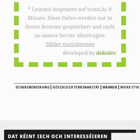
* Lesezeit insgesamt auf woxx.lu: 0
Minute. Diese Daten werden nur in
Ihrem Browser gespeichert und nicht
an unsere Server übertragen.
Zähler zurücksetzen
developed by
dekoder
|
|
|
DISKRIMINIERUNG
GESCHLECHTERBINARITÄT
MÄNNER
WOXX1710
DAT KÉINT IECH OCH INTERESSÉIEREN