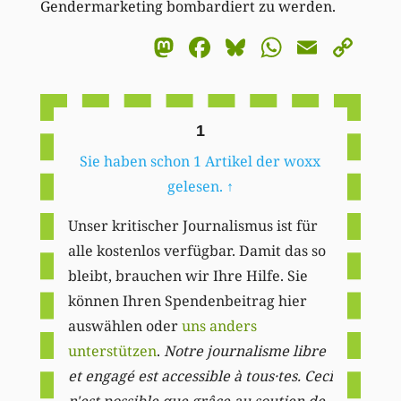
Gendermarketing bombardiert zu werden.
Mastodon
Facebook
Bluesky
WhatsA
Email
Co
Li
1
Sie haben schon 1 Artikel der woxx
gelesen.
↑
Unser kritischer Journalismus ist für
alle kostenlos verfügbar. Damit das so
bleibt, brauchen wir Ihre Hilfe. Sie
können Ihren Spendenbeitrag hier
auswählen oder
uns anders
unterstützen
.
Notre journalisme libre
et engagé est accessible à tous·tes. Ceci
n'est possible que grâce au soutien de