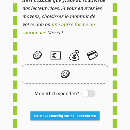
nos lecteur·rices. Si vous en avez les
moyens, choisissez le montant de
votre don ou
une autre forme de
soutien ici
. Merci ! .
🪙
💶
💰
💳
🪙
Monatlich spenden?
Switch
Die woxx einmalig mit 2 € unterstützen