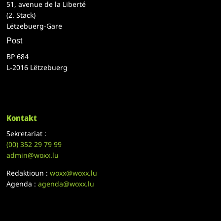
51, avenue de la Liberté
(2. Stack)
Lëtzebuerg-Gare
Post
BP 684
L-2016 Lëtzebuerg
Kontakt
Sekretariat :
(00)
352 29 79 99
admin@woxx.lu
Redaktioun :
woxx@woxx.lu
Agenda :
agenda@woxx.lu