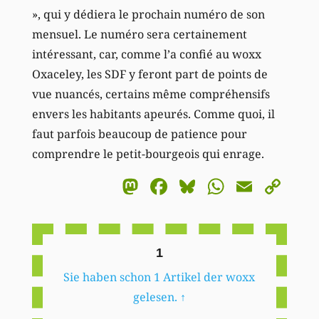
», qui y dédiera le prochain numéro de son
mensuel. Le numéro sera certainement
intéressant, car, comme l’a confié au woxx
Oxaceley, les SDF y feront part de points de
vue nuancés, certains même compréhensifs
envers les habitants apeurés. Comme quoi, il
faut parfois beaucoup de patience pour
comprendre le petit-bourgeois qui enrage.
Mastodon
Facebook
Bluesky
WhatsA
Email
Co
Li
1
Sie haben schon 1 Artikel der woxx
gelesen.
↑