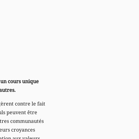
– un cours unique
autres.
èrent contre le fait
euls peuvent être
autres communautés
 leurs croyances
cation aux valeurs