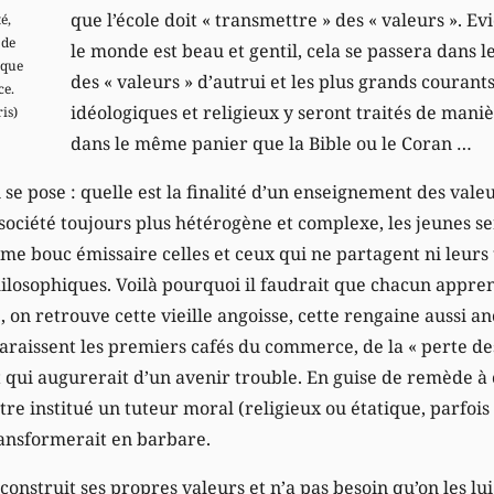
que l’école doit « transmettre » des « valeurs ».
é,
 de
le monde est beau et gentil, cela se passera dans l
 que
des « valeurs » d’autrui et les plus grands courant
ce.
idéologiques et religieux y seront traités de mani
ris)
dans le même panier que la Bible ou le Coran …
se pose : quelle est la finalité d’un enseignement des val
société toujours plus hétérogène et complexe, les jeunes se
e bouc émissaire celles et ceux qui ne partagent ni leurs tr
hilosophiques. Voilà pourquoi il faudrait que chacun appren
e, on retrouve cette vieille angoisse, cette rengaine aussi 
aissent les premiers cafés du commerce, de la « perte des 
t qui augurerait d’un avenir trouble. En guise de remède à 
tre institué un tuteur moral (religieux ou étatique, parfois
ansformerait en barbare.
construit ses propres valeurs et n’a pas besoin qu’on les lu