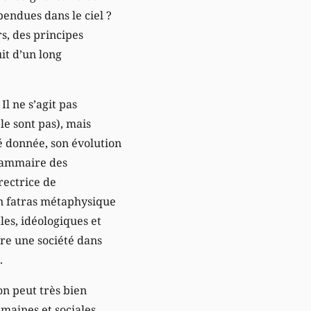
pendues dans le ciel ?
rs, des principes
uit d’un long
l ne s’agit pas
le sont pas), mais
é donnée, son évolution
 Grammaire des
irectrice de
 un fatras métaphysique
les, idéologiques et
dre une société dans
.
on peut très bien
maines et sociales.