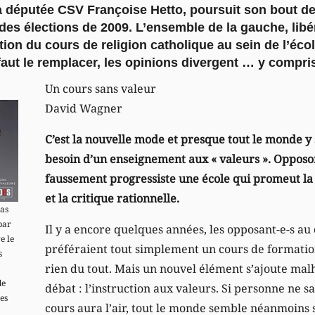
la députée CSV Françoise Hetto, poursuit son bout d
 des élections de 2009. L’ensemble de la gauche, lib
tion du cours de religion catholique au sein de l’écol
 faut le remplacer, les opinions divergent … y compri
Un cours sans valeur
David Wagner
C’est la nouvelle mode et presque tout le monde y s
besoin d’un enseignement aux « valeurs ». Opposo
faussement progressiste une école qui promeut la
et la critique rationnelle.
pas
par
Il y a encore quelques années, les opposant-e-s au 
e le
préféraient tout simplement un cours de formation
s
rien du tout. Mais un nouvel élément s’ajoute m
de
débat : l’instruction aux valeurs. Si personne ne s
es
cours aura l’air, tout le monde semble néanmoins