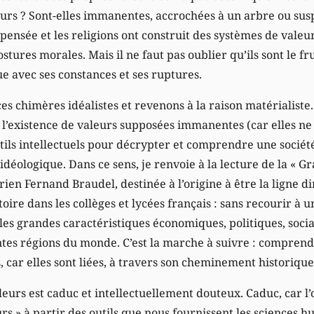
eurs ? Sont-elles immanentes, accrochées à un arbre ou sus
 pensée et les religions ont construit des systèmes de valeu
stures morales. Mais il ne faut pas oublier qu’ils sont le fr
 avec ses constances et ses ruptures.
s chimères idéalistes et revenons à la raison matérialiste. I
l’existence de valeurs supposées immanentes (car elles ne 
utils intellectuels pour décrypter et comprendre une sociét
t idéologique. Dans ce sens, je renvoie à la lecture de la «
torien Fernand Braudel, destinée à l’origine à être la ligne d
toire dans les collèges et lycées français : sans recourir à
 les grandes caractéristiques économiques, politiques, socia
entes régions du monde. C’est la marche à suivre : compren
 car elles sont liées, à travers son cheminement historique
urs est caduc et intellectuellement douteux. Caduc, car l’
s » à partir des outils que nous fournissent les sciences hu