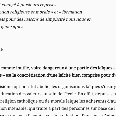
t changé à plusieurs reprises –
ction religieuse et morale » et « formation
ais pour des raisons de simplicité nous nous en
s génériques
me
 comme inutile, voire dangereux à une partie des laïques 
 – est la concrétisation d’une laïcité bien comprise pour d’
sième option » fut abolie, les organisations laïques s’insurg
ducation des valeurs au sein de l’école. En effet, depuis, s
 religion catholique ou de morale laïque les adhérents d’
ation intenable, qui traite à part des personnes sur base de
tre arrangée à l’avenir par l’introduction d’un cours d’édu