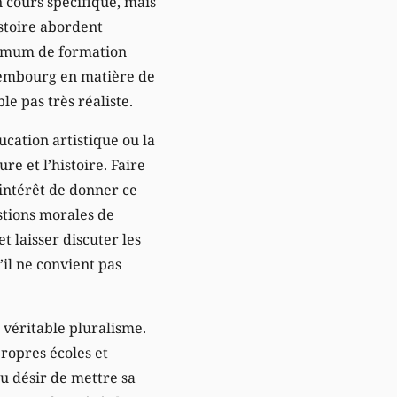
n cours spécifique, mais
istoire abordent
nimum de formation
uxembourg en matière de
le pas très réaliste.
cation artistique ou la
re et l’histoire. Faire
’intérêt de donner ce
estions morales de
t laisser discuter les
’il ne convient pas
 véritable pluralisme.
propres écoles et
du désir de mettre sa