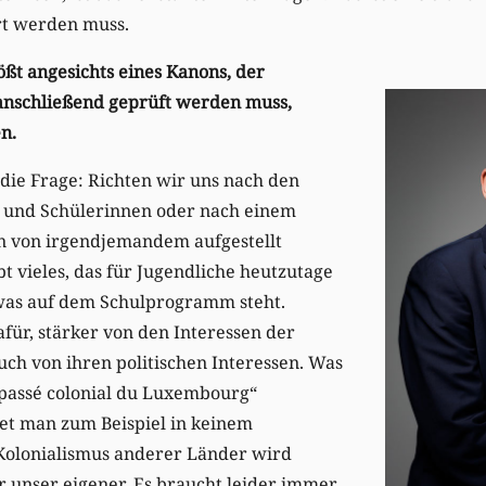
rt werden muss.
ößt angesichts eines Kanons, der
schließend geprüft werden muss,
en.
r die Frage: Richten wir uns nach den
r und Schülerinnen oder nach einem
n von irgendjemandem aufgestellt
bt vieles, das für Jugendliche heutzutage
, was auf dem Schulprogramm steht.
afür, stärker von den Interessen der
ch von ihren politischen Interessen. Was
 passé colonial du Luxembourg“
det man zum Beispiel in keinem
 Kolonialismus anderer Länder wird
er unser eigener. Es braucht leider immer