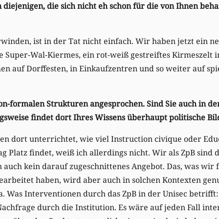
diejenigen, die sich nicht eh schon für die von Ihnen be
inden, ist in der Tat nicht einfach. Wir haben jetzt ein ne
 Super-Wal-Kiermes, ein rot-weiß gestreiftes Kirmeszelt i
n auf Dorffesten, in Einkaufzentren und so weiter auf spi
on-formalen Strukturen angesprochen. Sind Sie auch in der
gsweise findet dort Ihres Wissens überhaupt politische Bi
n dort unterrichtet, wie viel Instruction civique oder Edu
g Platz findet, weiß ich allerdings nicht. Wir als ZpB sind d
 auch kein darauf zugeschnittenes Angebot. Das, was wir 
arbeitet haben, wird aber auch in solchen Kontexten genu
 Was Interventionen durch das ZpB in der Unisec betrifft: 
chfrage durch die Institution. Es wäre auf jeden Fall inte