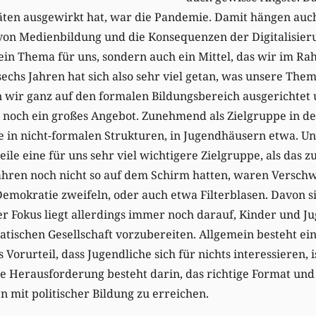
itäten ausgewirkt hat, war die Pandemie. Damit hängen au
 von Medienbildung und die Konsequenzen der Digitalisie
r ein Thema für uns, sondern auch ein Mittel, das wir im R
 sechs Jahren hat sich also sehr viel getan, was unsere T
n wir ganz auf den formalen Bildungsbereich ausgerichtet
noch ein großes Angebot. Zunehmend als Zielgruppe in den
 in nicht-formalen Strukturen, in Jugendhäusern etwa. Un
le eine für uns sehr viel wichtigere Zielgruppe, als das zu
Jahren noch nicht so auf dem Schirm hatten, waren Versch
emokratie zweifeln, oder auch etwa Filterblasen. Davon s
er Fokus liegt allerdings immer noch darauf, Kinder und Ju
tischen Gesellschaft vorzubereiten. Allgemein besteht ein
s Vorurteil, dass Jugendliche sich für nichts interessieren,
Die Herausforderung besteht darin, das richtige Format und
 mit politischer Bildung zu erreichen.