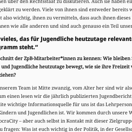
hen über den Rechtsstaat zu diskutieren. Auch sie haben ei
geklärt zu werden. Viele von ihnen sind entweder bereits 
st also wichtig, ihnen zu vermitteln, dass auch ihnen dieses 
nen wie alle anderen und sind auch genauso ein Teil unser
 vieles, das für Jugendliche heutzutage relevante
gramm steht.“
chnitt der ZpB-Mitarbeiter*innen zu kennen: Wie bleiben 
 und Jugendliche heutzutage bewegt, wie sie ihre Freizeit
eziehen?
unserem Team ist Mitte zwanzig, vom Alter her sind wir als
um einen lesen wir die jährlich publizierten Jugendberich
te wichtige Informationsquelle für uns ist das Lehrperson
 Kindern und Jugendlichen ist. Wir kommen durch unsere 
aCity – aber auch selbst in Kontakt mit dieser Zielgrupp
 fragen: Was ist euch wichtig in der Politik, in der Gesell