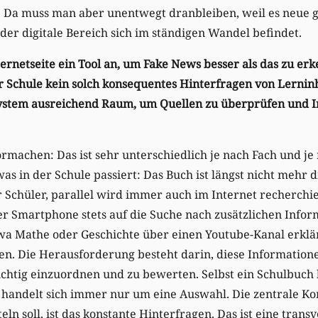
 Da muss man aber unentwegt dranbleiben, weil es neue ge
 der digitale Bereich sich im ständigen Wandel befindet.
ternetseite ein Tool an, um Fake News besser als das zu erk
er Schule kein solch konsequentes Hinterfragen von Lerninh
system ausreichend Raum, um Quellen zu überprüfen und 
vormachen: Das ist sehr unterschiedlich je nach Fach und je
s in der Schule passiert: Das Buch ist längst nicht mehr d
 Schüler, parallel wird immer auch im Internet recherchie
h per Smartphone stets auf die Suche nach zusätzlichen Info
twa Mathe oder Geschichte über einen Youtube-Kanal erklä
n. Die Herausforderung besteht darin, diese Information
chtig einzuordnen und zu bewerten. Selbst ein Schulbuch 
 handelt sich immer nur um eine Auswahl. Die zentrale Ko
ln soll, ist das konstante Hinterfragen. Das ist eine trans