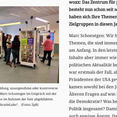
woxx: Das Zentrum für p
besteht nun schon seit 
haben sich Ihre Theme
Zielgruppen in diesen 
Marc Schoentgen: Wir h
Themen, die sind immer
am Anfang. In den letzt
Inhalte aber immer wie
politischen Aktualität 
war erstmals der Fall,
Präsidenten der USA ge
kamen sowohl bei den J
 Bildung, unangenehme oder kontroverse
Älteren Fragen auf wie:
 Marc Schoentgen im Gespräch mit der
wa im Rahmen der hier abgebildeten
die Demokratie? Was be
kratieLabo“. (Fotos: ZpB)
Politik insgesamt? Dam
auch gewisse Ängste. Da