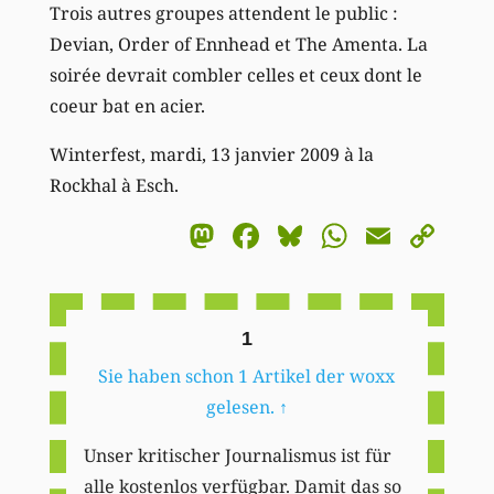
Trois autres groupes attendent le public :
Devian, Order of Ennhead et The Amenta. La
soirée devrait combler celles et ceux dont le
coeur bat en acier.
Winterfest, mardi, 13 janvier 2009 à la
Rockhal à Esch.
Mastodon
Facebook
Bluesky
WhatsA
Email
Co
Li
1
Sie haben schon 1 Artikel der woxx
gelesen.
↑
Unser kritischer Journalismus ist für
alle kostenlos verfügbar. Damit das so