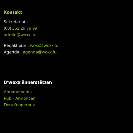
Kontakt
Sekretariat :
(00)
352 29 79 99
admin@woxx.lu
Redaktioun :
woxx@woxx.lu
Agenda :
agenda@woxx.lu
D’woxx ënnerstëtzen
Abonnements
Pub - Annoncen
Don/Kooperativ