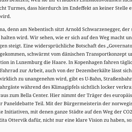
icht Turmes, dass hierdurch im Endeffekt an keiner Stelle e
wird.
a, denn am Nebentisch sitzt Arnold Schwarzenegger, der 
halten wird. Wir sehen, wie er sich auf den Weg macht und
n steigt. Eine widersprüchliche Botschaft des „Governato
 gekommen, schwärmt vom dänischen Transportkonzept und
ation in Luxemburg die Haare. In Kopenhagen fahren tägli
Fahrrad zur Arbeit, auch von der Dezemberkälte lässt sic
irklich zu unangenehm wird, gibt es U-Bahn, Straßenbahn
ahrgäste während des Klimagipfels sichtlich locker verkr
raus zum Bella Center. Hier nimmt der Träger des europäi
r Paneldebatte Teil. Mit der Bürgermeisterin der norweg
ale Initiativen, mit denen ganze Städte auf den Weg der CO
ita Ottervik dafür, nicht nur eine klare Vision zu haben, 