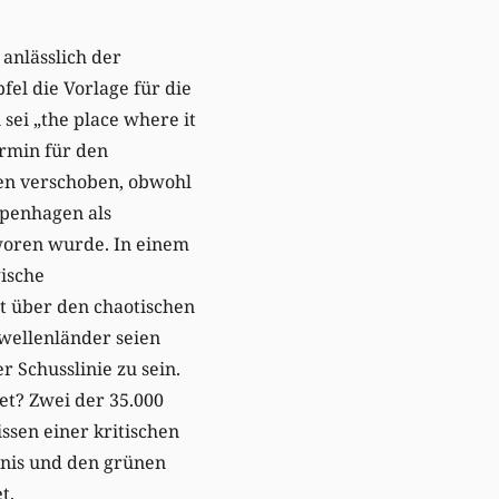
anlässlich der
el die Vorlage für die
sei „the place where it
ermin für den
en verschoben, obwohl
openhagen als
hworen wurde. In einem
ische
t über den chaotischen
wellenländer seien
 Schusslinie zu sein.
et? Zwei der 35.000
ssen einer kritischen
nis und den grünen
t.