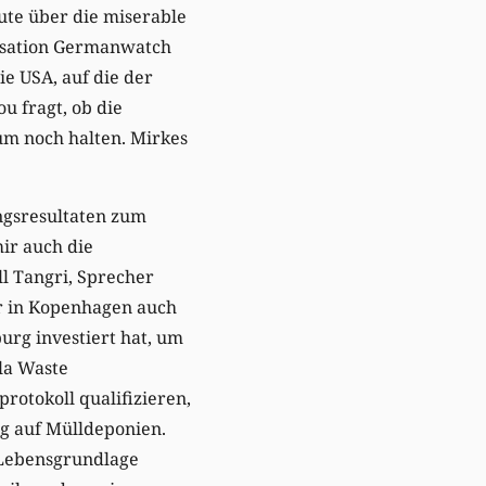
ute über die miserable
nisation Germanwatch
ie USA, auf die der
u fragt, ob die
um noch halten. Mirkes
ungsresultaten zum
ir auch die
ll Tangri, Sprecher
er in Kopenhagen auch
rg investiert hat, um
la Waste
otokoll qualifizieren,
g auf Mülldeponien.
 Lebensgrundlage