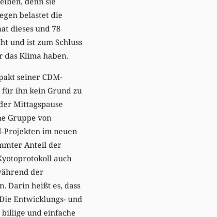
eiben, denn sie
gen belastet die
hat dieses und 78
ht und ist zum Schluss
r das Klima haben.
pakt seiner CDM-
 für ihn kein Grund zu
 der Mittagspause
ine Gruppe von
M-Projekten im neuen
immter Anteil der
Kyotoprotokoll auch
 während der
 Darin heißt es, dass
 Die Entwicklungs- und
billige und einfache