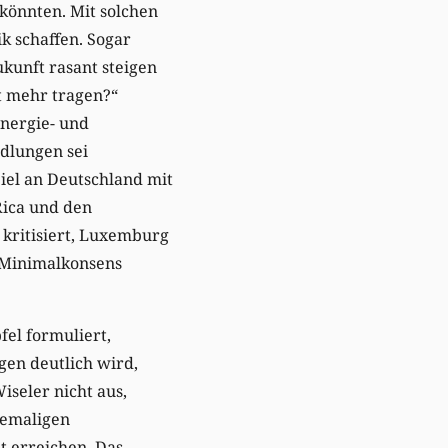
könnten. Mit solchen
ik schaffen. Sogar
kunft rasant steigen
t mehr tragen?“
nergie- und
dlungen sei
piel an Deutschland mit
Rica und den
 kritisiert, Luxemburg
m Minimalkonsens
fel formuliert,
gen deutlich wird,
iseler nicht aus,
hemaligen
t erreichen. Das