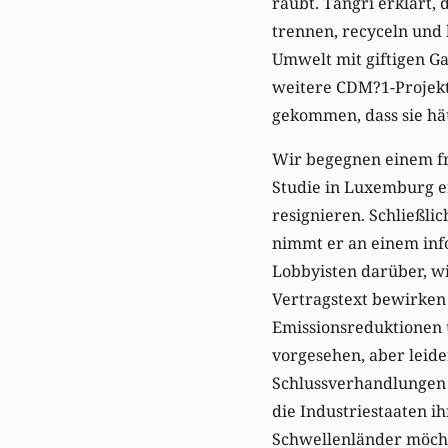
raubt. Tangri erklärt,
trennen, recyceln und
Umwelt mit giftigen Ga
weitere CDM?1-Projekte
gekommen, dass sie häu
Wir begegnen einem fr
Studie in Luxemburg er
resignieren. Schließli
nimmt er an einem inf
Lobbyisten darüber, wi
Vertragstext bewirken 
Emissionsreduktionen 
vorgesehen, aber leid
Schlussverhandlungen i
die Industriestaaten i
Schwellenländer möchte