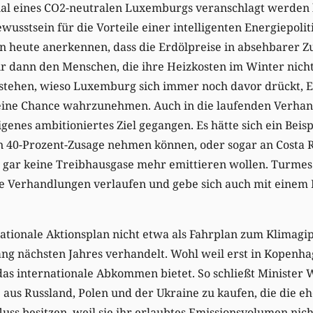
zial eines CO2-neutralen Luxemburgs veranschlagt werden 
ewusstsein für die Vorteile einer intelligenten Energiepolit
 heute anerkennen, dass die Erdölpreise in absehbarer Zu
r dann den Menschen, die ihre Heizkosten im Winter nich
stehen, wieso Luxemburg sich immer noch davor drückt, E
eine Chance wahrzunehmen. Auch in die laufenden Verhan
enes ambitioniertes Ziel gegangen. Es hätte sich ein Beis
n 40-Prozent-Zusage nehmen können, oder sogar an Costa 
0 gar keine Treibhausgase mehr emittieren wollen. Turmes
die Verhandlungen verlaufen und gebe sich auch mit eine
ationale Aktionsplan nicht etwa als Fahrplan zum Klimagip
ng nächsten Jahres verhandelt. Wohl weil erst in Kopenha
as internationale Abkommen bietet. So schließt Minister W
e aus Russland, Polen und der Ukraine zu kaufen, die die e
uss besitzen, weil sie ihr erlaubtes Emissionsvolumen nich