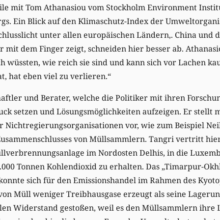
eile mit Tom Athanasiou vom Stockholm Environment Instit
gs. Ein Blick auf den Klimaschutz-Index der Umweltorga
hlusslicht unter allen europäischen Ländern,. China und d
r mit dem Finger zeigt, schneiden hier besser ab. Athanasio
 wüssten, wie reich sie sind und kann sich vor Lachen ka
t, hat eben viel zu verlieren.“
aftler und Berater, welche die Politiker mit ihren Forsch
k setzen und Lösungsmöglichkeiten aufzeigen. Er stellt m
r Nichtregierungsorganisationen vor, wie zum Beispiel Nei
 Zusammenschlusses von Müllsammlern. Tangri vertritt hi
llverbrennungsanlage im Nordosten Delhis, in die Luxembu
6.000 Tonnen Kohlendioxid zu erhalten. Das „Timarpur-Okh
onnte sich für den Emissionshandel im Rahmen des Kyotopr
von Müll weniger Treibhausgase erzeugt als seine Lagerun
kalen Widerstand gestoßen, weil es den Müllsammlern ihre