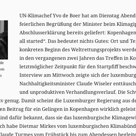
UN-Klimachef Yvo de Boer hat am Dienstag Abend 
feierlichen Begrüßung der Minister beim Klimagipf
Abschlusserklärung bereits geliefert: Kopenhagen 
all started“. Das bedeutet nichts Gutes: Ort und T
konkreten Beginn des Weltrettungsprojekts werd
in den vergangenen zwei Jahren das Treffen in K
ude
letztmöglicher Zeitpunkt für den Startpfiff besc
len
Interview am Mittwoch zeigte sich der luxemburg
en
Nachhaltigkeitsminister Claude Wiseler enttäusch
und unproduktiven Verhandlungsverlauf. Die Sch
iv genug. Damit scheint die Luxemburger Regierung aus der
en Beitrag für ein Gelingen in Kopenhagen wirklich geleist
ind dafür bekannt, dass sie das luxemburgische Klimagewi
 Ich habe Dietmar Mirkes vom luxemburgischen Klimabünd
laude Turmes vom Frühstück bis zum Abendessen begleite