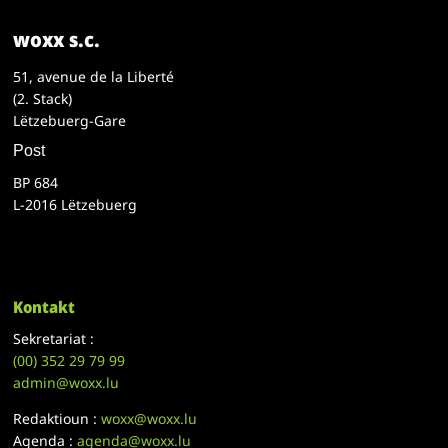
woxx s.c.
51, avenue de la Liberté
(2. Stack)
Lëtzebuerg-Gare
Post
BP 684
L-2016 Lëtzebuerg
Kontakt
Sekretariat :
(00)
352 29 79 99
admin@woxx.lu
Redaktioun :
woxx@woxx.lu
Agenda :
agenda@woxx.lu