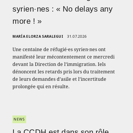
syrien·nes : « No delays any
more ! »
MARÍA ELORZA SARALEGUI
31.07.2026
Une centaine de réfugié·es syrien·nes ont
manifesté leur mécontentement ce mercredi
devant la Direction de l’immigration. Iels
dénoncent les retards pris lors du traitement
de leurs demandes d’asile et l’incertitude
prolongée qui en résulte.
NEWS
La CCDH est dans son rôle