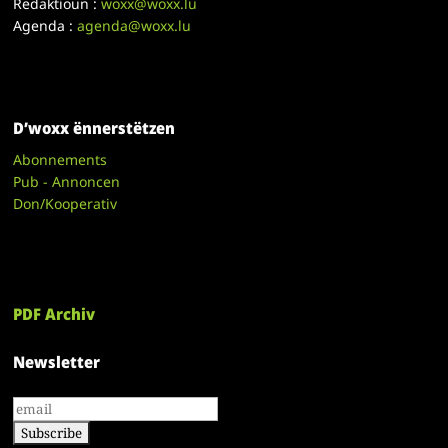
Redaktioun :
woxx@woxx.lu
Agenda :
agenda@woxx.lu
D’woxx ënnerstëtzen
Abonnements
Pub - Annoncen
Don/Kooperativ
PDF Archiv
Newsletter