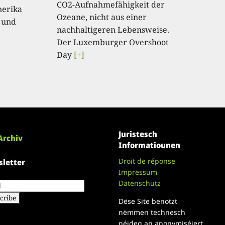
CO2-Aufnahmefähigkeit der
nerika
Ozeane, nicht aus einer
 und
nachhaltigeren Lebensweise.
Der Luxemburger Overshoot
Day
[+]
Juristesch
Archiv
Informatiounen
Droit de réponse
letter
Impressum
Datenschutz
Dëse Site benotzt
nëmmen technesch
néideg an anonymiséiert