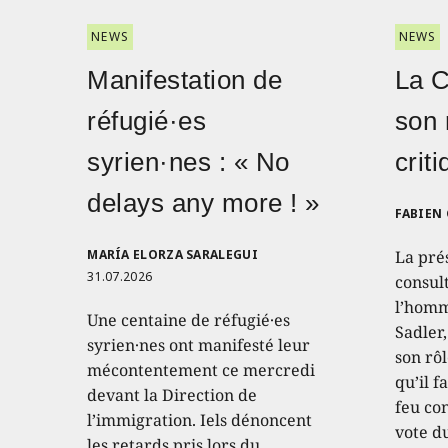
NEWS
NEWS
Manifestation de
La 
réfugié·es
son 
syrien·nes : « No
crit
delays any more ! »
FABIEN
MARÍA ELORZA SARALEGUI
La pré
31.07.2026
consult
l’homm
Une centaine de réfugié·es
Sadler
syrien·nes ont manifesté leur
son rôl
mécontentement ce mercredi
qu’il f
devant la Direction de
feu con
l’immigration. Iels dénoncent
vote d
les retards pris lors du