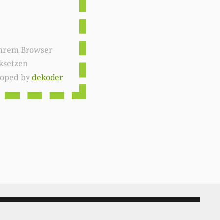
ksetzen
loped by
dekoder