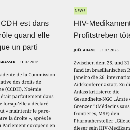
NEWS
CCDH est dans
HIV-Medikament
rôle quand elle
Profitstreben töt
ique un parti
JOËL ADAMI
31.07.2026
 GRASSER
31.07.2026
Zwischen dem 26. und 31.
fand im brasilianischen R
sidente de la Commission
Janeiro die 26. internati
ative des droits de
Aidskonferenz statt. Zu 
e (CCDH), Noémie
Anlass kritisierte die
, était parfaitement dans
Gesundheits-NGO „Ärzte
e lorsqu’elle a déclaré
Grenzen“ (Médecins sans
aut « maintenir le pare-
frontieres, MSF) den
tre la droite », après le
Pharmahersteller „Gilead
u Parlement européen en
dieser sein HIV-Medikam