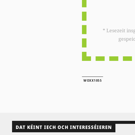
* Lesezeit insgesamt auf woxx.lu: 
gespei
WOXX1055
DAT KÉINT IECH OCH INTERESSÉIEREN