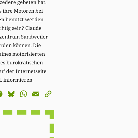
zedere gebeten hat.
s ihre Motoren bei
en benutzt werden.
chtig sein? Claude
llzentrum Sandweiler
erden können. Die
 eines motorisierten
des bürokratischen
f der Internetseite
, informieren.
astodon
Facebook
Bluesky
WhatsApp
Email
Copy
Link