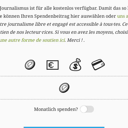
Journalismus ist für alle kostenlos verfügbar. Damit das so
Sie können Ihren Spendenbeitrag hier auswählen oder
uns 
re journalisme libre et engagé est accessible à tous·tes. Cec
ien de nos lecteur·rices. Si vous en avez les moyens, chois
une autre forme de soutien ici
. Merci ! .
🪙
💶
💰
💳
🪙
Monatlich spenden?
Switch