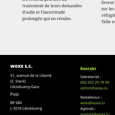
faveur
traitement de leurs demandes
sur les
d’asile et l’incertitude
réfugié
prolongée qui en résulte.
Telle e
woxx s.c.
Kontakt
51, avenue de la Liberté
Sekretariat :
(2. Stack)
(00)
352 29 79 99
Lëtzebuerg-Gare
admin@woxx.lu
Post
Redaktioun :
BP 684
woxx@woxx.lu
L-2016 Lëtzebuerg
Agenda :
agenda@woxx.lu