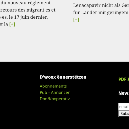
 du nouveau règlement
Lenacapavir nicht als Ge
 retours des migrant·es et
für Länder mit geringem
·es, le 17 juin dernier.
[+]
st la
[+]
D’woxx ënnerstëtzen
PDF 
Abonnements
Pub - Annoncen
News
Don/Kooperativ