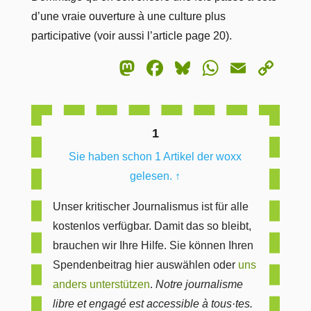
d’une vraie ouverture à une culture plus
participative (voir aussi l’article page 20).
Mastodon
Facebook
Bluesky
WhatsA
Email
Co
Lin
1
Sie haben schon 1 Artikel der woxx
gelesen.
↑
Unser kritischer Journalismus ist für alle
kostenlos verfügbar. Damit das so bleibt,
brauchen wir Ihre Hilfe. Sie können Ihren
Spendenbeitrag hier auswählen oder
uns
anders unterstützen
.
Notre journalisme
libre et engagé est accessible à tous·tes.