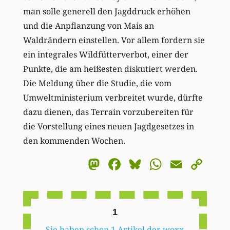
man solle generell den Jagddruck erhöhen
und die Anpflanzung von Mais an
Waldrändern einstellen. Vor allem fordern sie
ein integrales Wildfütterverbot, einer der
Punkte, die am heißesten diskutiert werden.
Die Meldung über die Studie, die vom
Umweltministerium verbreitet wurde, dürfte
dazu dienen, das Terrain vorzubereiten für
die Vorstellung eines neuen Jagdgesetzes in
den kommenden Wochen.
Mastodon
Facebook
Bluesky
WhatsA
Email
Co
Li
1
Sie haben schon 1 Artikel der woxx