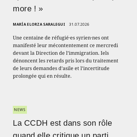
more ! »
MARÍA ELORZA SARALEGUI
31.07.2026
Une centaine de réfugié·es syrien·nes ont
manifesté leur mécontentement ce mercredi
devant la Direction de l’immigration. Iels
dénoncent les retards pris lors du traitement
de leurs demandes d’asile et l’incertitude
prolongée qui en résulte.
NEWS
La CCDH est dans son rôle
quand elle critique un parti