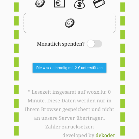
🪙
💶
💰
💳
🪙
Monatlich spenden?
Switch
Die woxx einmalig mit 2 € unterstützen
* Lesezeit insgesamt auf woxx.lu: 0
Minute. Diese Daten werden nur in
Ihrem Browser gespeichert und nicht
an unsere Server übertragen.
Zähler zurücksetzen
developed by
dekoder