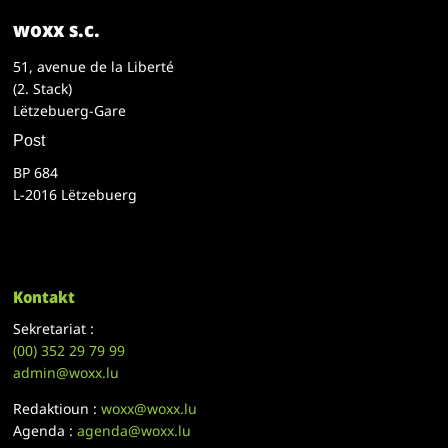
woxx s.c.
51, avenue de la Liberté
(2. Stack)
Lëtzebuerg-Gare
Post
BP 684
L-2016 Lëtzebuerg
Kontakt
Sekretariat :
(00)
352 29 79 99
admin@woxx.lu
Redaktioun :
woxx@woxx.lu
Agenda :
agenda@woxx.lu