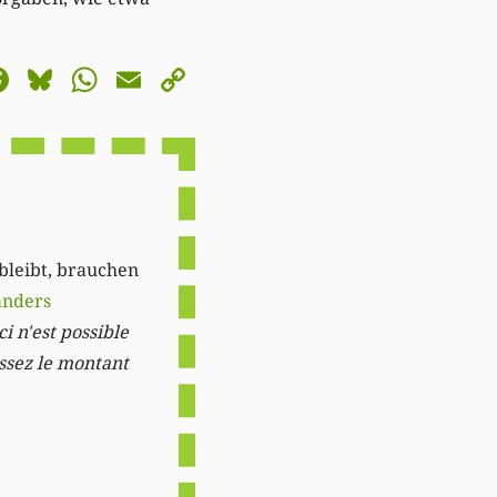
astodon
Facebook
Bluesky
WhatsApp
Email
Copy
Link
 bleibt, brauchen
anders
i n'est possible
issez le montant