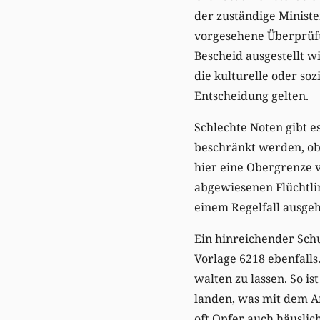
der zuständige Ministe
vorgesehene Überprüfu
Bescheid ausgestellt wi
die kulturelle oder so
Entscheidung gelten.
Schlechte Noten gibt e
beschränkt werden, obw
hier eine Obergrenze v
abgewiesenen Flüchtlin
einem Regelfall ausgeh
Ein hinreichender Schu
Vorlage 6218 ebenfall
walten zu lassen. So i
landen, was mit dem A
oft Opfer auch häuslic