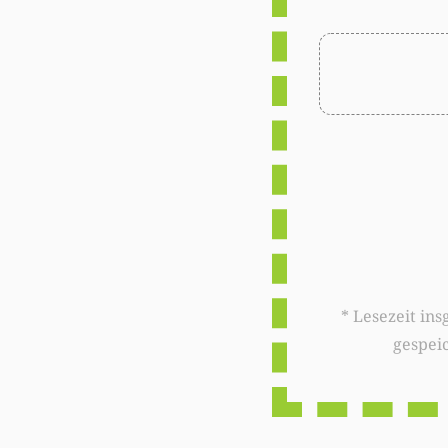
* Lesezeit insgesamt auf woxx.lu: 
gespei