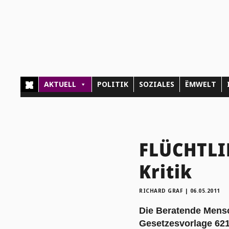
AKTUELL
POLITIK
SOZIALES
ËMWELT
FLÜCHTLI
Kritik
RICHARD GRAF
|
06.05.2011
Die Beratende Mens
Gesetzesvorlage 621