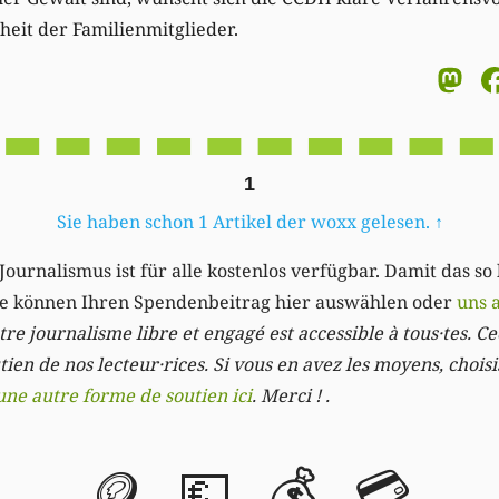
eit der Familienmitglieder.
M
1
Sie haben schon 1 Artikel der woxx gelesen.
↑
Journalismus ist für alle kostenlos verfügbar. Damit das so
Sie können Ihren Spendenbeitrag hier auswählen oder
uns 
re journalisme libre et engagé est accessible à tous·tes. Cec
ien de nos lecteur·rices. Si vous en avez les moyens, chois
une autre forme de soutien ici
. Merci ! .
🪙
💶
💰
💳