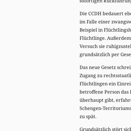
sofortigen Rückführung
Die CCDH bedauert ebe
im Falle einer zwangs
Beispiel in Flüchtling
Flüchtlinge. Außerdem 
Versuch sie ruhigzust
grundsätzlich per Ges
Das neue Gesetz schre
Zugang zu rechtsstaat
Flüchtlingen ein Einre
betroffene Person das 
überhaupt gibt, erfahr
Schengen-Territoriums
zu spät.
Grundsätzlich stört si