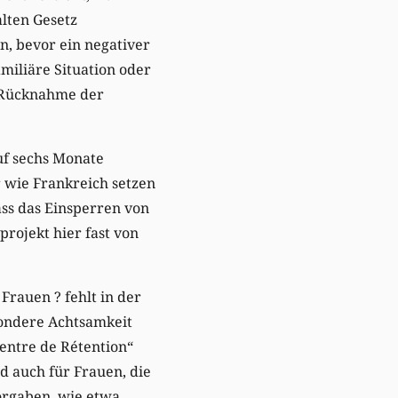
alten Gesetz
n, bevor ein negativer
amiliäre Situation oder
n Rücknahme der
uf sechs Monate
 wie Frankreich setzen
ss das Einsperren von
projekt hier fast von
Frauen ? fehlt in der
sondere Achtsamkeit
Centre de Rétention“
d auch für Frauen, die
orgaben, wie etwa