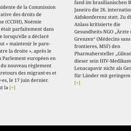
fand im brasilianischen R
sidente de la Commission
Janeiro die 26. internati
ative des droits de
Aidskonferenz statt. Zu 
e (CCDH), Noémie
Anlass kritisierte die
, était parfaitement dans
Gesundheits-NGO „Ärzte
e lorsqu’elle a déclaré
Grenzen“ (Médecins sans
aut « maintenir le pare-
frontieres, MSF) den
tre la droite », après le
Pharmahersteller „Gilead
u Parlement européen en
dieser sein HIV-Medikam
 du nouveau règlement
Lenacapavir nicht als Ge
 retours des migrant·es et
für Länder mit geringem
·es, le 17 juin dernier.
[+]
st la
[+]