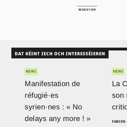
WOXX1109
DAT KÉINT IECH OCH INTERESSÉIEREN
NEWS
NEWS
Manifestation de
La 
réfugié·es
son 
syrien·nes : « No
crit
delays any more ! »
FABIEN