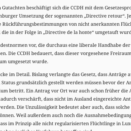
 Gutachten beschäftigt sich die CCDH mit dem Gesetzespro
mburger Umsetzung der sogenannten „Directive retour“. Je
ie Rückführungsbestimmungen von nicht anerkannten Flüc
 die in der Folge in „Directive de la honte“ umgetauft wur
ndestnormen vor, die durchaus eine liberale Handhabe der
sen. Die CCDH bedauert, dass dieser vorgesehene Freiraum
ium umgesetzt wurde.
ücke im Detail. Bislang verlangte das Gesetz, dass Anträge 
Status grundsätzlich gestellt werden müssen bevor der An
um betritt. Ein Antrag vor Ort war auch schon früher die
 dadurch verschärft, dass nicht im Ausland eingereichte Ant
erden. Die Unzulässigkeit bedeutet aber auch, dass solche A
önnen. Weil außerdem auch noch die Ausnahmebedingung
ass im Prinzip alle nicht regularisierten Flüchtlinge in L