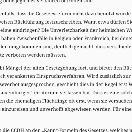
 ohne jegliches Verfahren betroffen sind.
nfalls, dass die Gesetzesreform nicht dazu benutzt wurde
weisen Rückführung festzuschreiben. Wann etwa dürfen Si
sheime eindringen? Die Unverletzbarkeit der heimischen W
haben Zwischenfälle in Belgien oder Frankreich, bei dene
ellen umgekommen sind, deutlich gemacht, dass verschiede
etz verboten werden müssten.
ibt Mängel der alten Gesetzgebung fort, und bietet den R
lich verankerten Einspruchsverfahren. Wird zusätzlich zu
iseverbot ausgesprochen, geschieht dies in der Regel ers
Luxemburger Territorium verlassen hat. Dass es eine solc
en die ehemaligen Flüchtlinge oft erst, wenn sie versuchen
 einzureisen und unverhofft abgewiesen werden. Für einen
ch die CCDH an den „Kann“-Formeln des Gesetzes, welches n