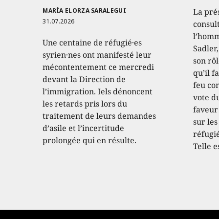
MARÍA ELORZA SARALEGUI
La pré
31.07.2026
consult
l’homm
Une centaine de réfugié·es
Sadler
syrien·nes ont manifesté leur
son rôl
mécontentement ce mercredi
qu’il f
devant la Direction de
feu con
l’immigration. Iels dénoncent
vote d
les retards pris lors du
faveur
traitement de leurs demandes
sur les
d’asile et l’incertitude
réfugié
prolongée qui en résulte.
Telle e