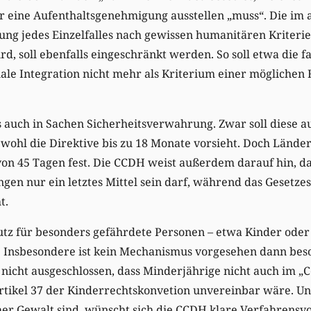
r eine Aufenthaltsgenehmigung ausstellen „muss“. Die im 
ng jedes Einzelfalles nach gewissen humanitären Kriterie
rd, soll ebenfalls eingeschränkt werden. So soll etwa die f
ziale Integration nicht mehr als Kriterium einer mögliche
s auch in Sachen Sicherheitsverwahrung. Zwar soll diese a
ohl die Direktive bis zu 18 Monate vorsieht. Doch Länder
on 45 Tagen fest. Die CCDH weist außerdem darauf hin, da
gen nur ein letztes Mittel sein darf, während das Gesetzes
t.
tz für besonders gefährdete Personen – etwa Kinder oder 
s. Insbesondere ist kein Mechanismus vorgesehen dann be
st nicht ausgeschlossen, dass Minderjährige nicht auch im „
rtikel 37 der Kinderrechtskonvetion unvereinbar wäre. Un
her Gewalt sind, wünscht sich die CCDH klare Verfahrensv