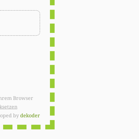
ksetzen
loped by
dekoder