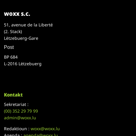
woxx s.c.
51, avenue de la Liberté
(2. Stack)
Lëtzebuerg-Gare
Post
BP 684
L-2016 Lëtzebuerg
Kontakt
Sekretariat :
(00)
352 29 79 99
admin@woxx.lu
Redaktioun :
woxx@woxx.lu
Agenda :
agenda@woxx.lu