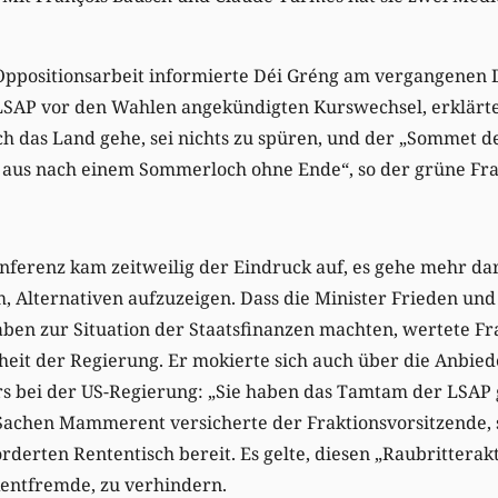
Oppositionsarbeit informierte Déi Gréng am vergangenen D
LSAP vor den Wahlen angekündigten Kurswechsel, erklärte
h das Land gehe, sei nichts zu spüren, und der „Sommet de 
t aus nach einem Sommerloch ohne Ende“, so der grüne Fra
ferenz kam zeitweilig der Eindruck auf, es gehe mehr dar
, Alternativen aufzuzeigen. Dass die Minister Frieden un
en zur Situation der Staatsfinanzen machten, wertete Fra
heit der Regierung. Er mokierte sich auch über die Anbied
s bei der US-Regierung: „Sie haben das Tamtam der LSAP 
 Sachen Mammerent versicherte der Fraktionsvorsitzende, s
derten Rententisch bereit. Es gelte, diesen „Raubritterakt
entfremde, zu verhindern.