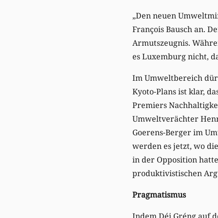
„Den neuen Umweltmini
François Bausch an. D
Armutszeugnis. Währen
es Luxemburg nicht, da
Im Umweltbereich dürft
Kyoto-Plans ist klar, d
Premiers Nachhaltigke
Umweltverächter Henri 
Goerens-Berger im Umw
werden es jetzt, wo die
in der Opposition hatt
produktivistischen A
Pragmatismus
Indem Déi Gréng auf de