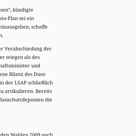
sen“, kündigte
o-Plan sei ein
hinausgehen, schaffe
n.
der Verabschiedung des
rer wiegen als des
haftsminister und
ene Bilanz des Duos
 der LSAP schließlich
u artikulieren. Bereits
 Bauschuttdeponien die
i den Wahlen 2009 noch