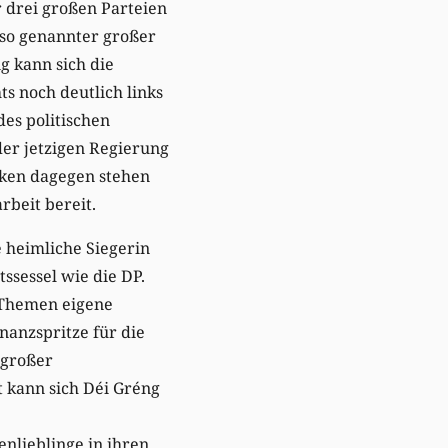
r drei großen Parteien
n so genannter großer
g kann sich die
s noch deutlich links
es politischen
der jetzigen Regierung
nken dagegen stehen
beit bereit.
e heimliche Siegerin
ssessel wie die DP.
 Themen eigene
inanzspritze für die
 großer
t kann sich Déi Gréng
nlieblinge in ihren