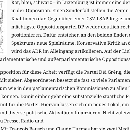
Rot, blau, schwarz – in Luxemburg ist immer eine de
in der Opposition. Einen Sonderfall stellen die Zeite
Koalitionen dar. Gegenüber einer CSV-LSAP-Regierun
mächtigste Oppositionspartei DP weder deutlich recht
positionieren. Dafür entstehen an den beiden Enden d
Spektrums neue Spielräume. Konservative Kritik an 
wird das ADR im Alleingang artikulieren. Auf der Li
arlamentarische und außerparlamentarische Oppositionsar
sposition für diese Arbeit verfügt die Partei Déi Gréng, di
t sieben Abgeordneten besetzt sie fast so viele Parlament
num wie in den parlamentarischen Kommissionen zu allen
 können. Damit einher geht eine substanzielle staatliche F
it für die Partei. Hiervon lassen sich ein neues Lokal, ein
nd diverse politische Aktivitäten finanzieren. Nicht zuletz
u Presse, Radio und
 Mit François Bausch und Claude Turmes hat sie zwei Medie