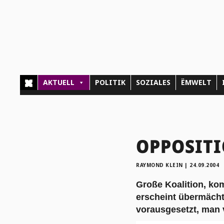
AKTUELL
POLITIK
SOZIALES
ËMWELT
OPPOSITIO
RAYMOND KLEIN
|
24.09.2004
Große Koalition, ko
erscheint übermächti
vorausgesetzt, man v