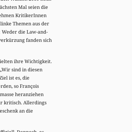
chsten Mal seien die
nehmen KritikerInnen
e linke Themen aus der
g: Weder die Law-and-
tverkürzung fanden sich
elten ihre Wichtigkeit.
„Wir sind in diesen
el ist es, die
rden, so François
nmasse heranziehen
 kritisch. Allerdings
Geschenk an die
fiziell. Dennoch, es