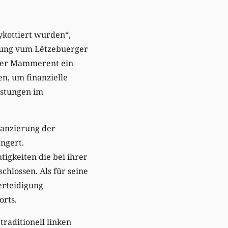
ykottiert wurden“,
itung vum Lëtzebuerger
g der Mammerent ein
en, um finanzielle
istungen im
nanzierung der
ngert.
igkeiten die bei ihrer
chlossen. Als für seine
erteidigung
orts.
traditionell linken