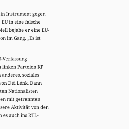
ein Instrument gegen
 EU in eine falsche
iell bejahe er eine EU-
n im Gang. „Es ist
U-Verfassung
 linken Parteien KP
 anderes, soziales
 von Déi Lénk. Dann
en Nationalisten
ren mit getrennten
sere Aktivität von den
n es auch ins RTL-