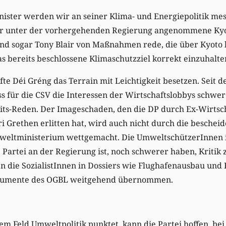
ster werden wir an seiner Klima- und Energiepolitik mes
er unter der vorhergehenden Regierung angenommene Kyot
d sogar Tony Blair von Maßnahmen rede, die über Kyoto 
s bereits beschlossene Klimaschutzziel korrekt einzuhalte
e Déi Gréng das Terrain mit Leichtigkeit besetzen. Seit 
ass für die CSV die Interessen der Wirtschaftslobbys schwe
its-Reden. Der Imageschaden, den die DP durch Ex-Wirtsc
Grethen erlitten hat, wird auch nicht durch die bescheid
eltministerium wettgemacht. Die UmweltschützerInnen in
 Partei an der Regierung ist, noch schwerer haben, Kritik z
en die SozialistInnen in Dossiers wie Flughafenausbau und
rgumente des OGBL weitgehend übernommen.
m Feld Umweltpolitik punktet, kann die Partei hoffen, be