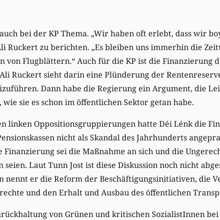
auch bei der KP Thema. „Wir haben oft erlebt, dass wir bo
li Ruckert zu berichten. „Es bleiben uns immerhin die Ze
en von Flugblättern.“ Auch für die KP ist die Finanzierun
 Ali Ruckert sieht darin eine Plünderung der Rentenreserv
izuführen. Dann habe die Regierung ein Argument, die Le
 wie sie es schon im öffentlichen Sektor getan habe.
hen linken Oppositionsgruppierungen hatte Déi Lénk die Fi
nsionskassen nicht als Skandal des Jahrhunderts angepra
e Finanzierung sei die Maßnahme an sich und die Ungerecht
eien. Laut Tunn Jost ist diese Diskussion noch nicht abges
 nennt er die Reform der Beschäftigungsinitiativen, die V
echte und den Erhalt und Ausbau des öffentlichen Transp
urückhaltung von Grünen und kritischen SozialistInnen bei 