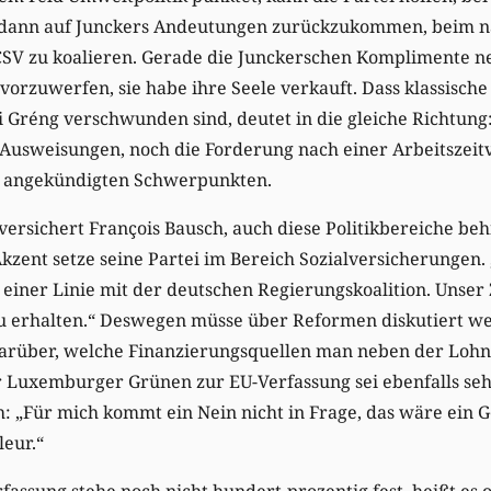
dann auf Junckers Andeutungen zurückzukommen, beim nä
CSV zu koalieren. Gerade die Junckerschen Komplimente 
 vorzuwerfen, sie habe ihre Seele verkauft. Dass klassisch
éi Gréng verschwunden sind, deutet in die gleiche Richtun
e Ausweisungen, noch die Forderung nach einer Arbeitszei
g angekündigten Schwerpunkten.
versichert François Bausch, auch diese Politikbereiche behi
Akzent setze seine Partei im Bereich Sozialversicherungen. 
iner Linie mit der deutschen Regierungskoalition. Unser Zi
zu erhalten.“ Deswegen müsse über Reformen diskutiert we
darüber, welche Finanzierungsquellen man neben der Loh
 Luxemburger Grünen zur EU-Verfassung sei ebenfalls sehr
h: „Für mich kommt ein Nein nicht in Frage, das wäre ein 
leur.“
assung stehe noch nicht hundert-prozentig fest, heißt es of