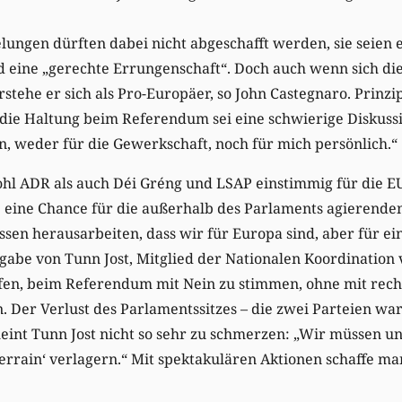
ungen dürften dabei nicht abgeschafft werden, sie seien 
nd eine „gerechte Errungenschaft“. Doch auch wenn sich die
stehe er sich als Pro-Europäer, so John Castegnaro. Prinzip
die Haltung beim Referendum sei eine schwierige Diskussio
n, weder für die Gewerkschaft, noch für mich persönlich.“
ohl ADR als auch Déi Gréng und LSAP einstimmig für die E
 eine Chance für die außerhalb des Parlaments agierenden
sen herausarbeiten, dass wir für Europa sind, aber für ein
rgabe von Tunn Jost, Mitglied der Nationalen Koordination
en, beim Referendum mit Nein zu stimmen, ohne mit recht
 Der Verlust des Parlamentssitzes – die zwei Parteien wa
heint Tunn Jost nicht so sehr zu schmerzen: „Wir müssen un
‚Terrain‘ verlagern.“ Mit spektakulären Aktionen schaffe ma