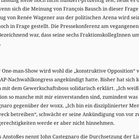
enn sich die Meinung von François Bausch in dieser Frage
ug von Renée Wagener aus der politischen Arena wird sei
och in Frage gestellt. Die Pressekonferenz am vegangenen
ezeichnend war, dass seine sechs FraktionskollegInnen um
.
 One-man-Show wird wohl die „konstruktive Opposition“ w
AP-Nachwahlkongress angekündigt hatte. Bisher hat sich k
n mit dem Gewerkschaftsboss solidarisch erklärt. „Ich weiß 
ktion so manche mit mir einverstanden sind, zumindest w
tegnaro gegenüber der woxx. „Ich bin ein disziplinierter Me
weck betreiben“, schwächt er seine Ankündigung von vor z
erechtigkeiten werde er aber nicht hinnehmen.
s Anstoßes nennt John Castegnaro die Durchsetzung der Lis