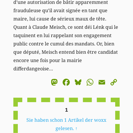
d’une autorisation de bâtir apparemment
frauduleuse qu’il avait signée en tant que
maire, lui cause de sérieux maux de tête.
Quant à Claude Meisch, ce sont déi Lénk qui le
taquinent en lui rappelant son engagement
public contre le cumul des mandats. Or, bien
que député, Meisch entend bien être candidat
encore une fois pour la mairie
differdangeoise…
Mastodon
Facebook
Bluesky
WhatsA
Email
Co
Li
1
Sie haben schon 1 Artikel der woxx
gelesen.
↑