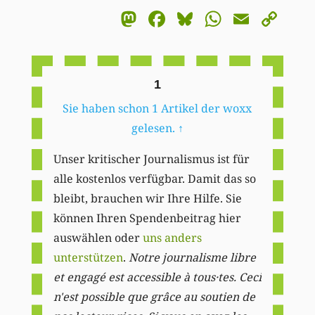
Mastodon
Facebook
Bluesky
WhatsA
Email
Co
Li
1
Sie haben schon 1 Artikel der woxx
gelesen.
↑
Unser kritischer Journalismus ist für
alle kostenlos verfügbar. Damit das so
bleibt, brauchen wir Ihre Hilfe. Sie
können Ihren Spendenbeitrag hier
auswählen oder
uns anders
unterstützen
.
Notre journalisme libre
et engagé est accessible à tous·tes. Ceci
n'est possible que grâce au soutien de