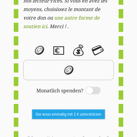
nos lecteur·rices. Si vous en avez les
moyens, choisissez le montant de
votre don ou
une autre forme de
soutien ici
. Merci ! .
🪙
💶
💰
💳
🪙
Monatlich spenden?
Switch
Die woxx einmalig mit 2 € unterstützen