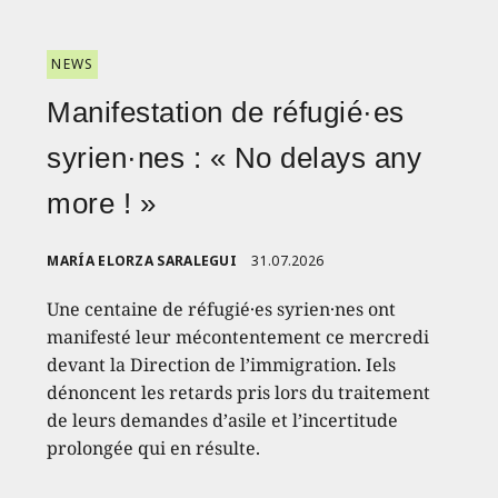
NEWS
Manifestation de réfugié·es
syrien·nes : « No delays any
more ! »
MARÍA ELORZA SARALEGUI
31.07.2026
Une centaine de réfugié·es syrien·nes ont
manifesté leur mécontentement ce mercredi
devant la Direction de l’immigration. Iels
dénoncent les retards pris lors du traitement
de leurs demandes d’asile et l’incertitude
prolongée qui en résulte.