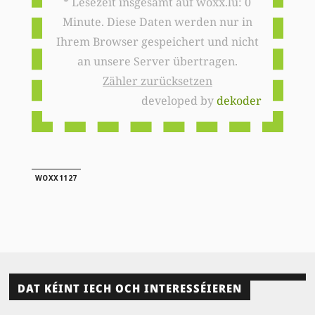
* Lesezeit insgesamt auf woxx.lu: 0
Minute. Diese Daten werden nur in
Ihrem Browser gespeichert und nicht
an unsere Server übertragen.
Zähler zurücksetzen
developed by
dekoder
WOXX1127
DAT KÉINT IECH OCH INTERESSÉIEREN