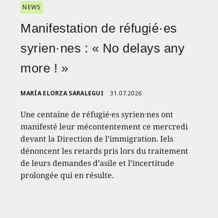
NEWS
Manifestation de réfugié·es
syrien·nes : « No delays any
more ! »
MARÍA ELORZA SARALEGUI
31.07.2026
Une centaine de réfugié·es syrien·nes ont
manifesté leur mécontentement ce mercredi
devant la Direction de l’immigration. Iels
dénoncent les retards pris lors du traitement
de leurs demandes d’asile et l’incertitude
prolongée qui en résulte.