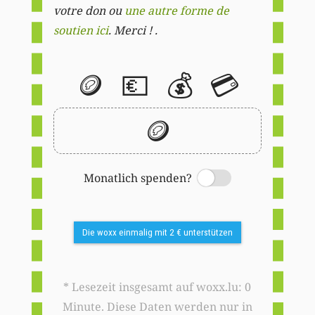
votre don ou
une autre forme de
soutien ici
. Merci ! .
🪙
💶
💰
💳
🪙
Monatlich spenden?
Switch
Die woxx einmalig mit 2 € unterstützen
* Lesezeit insgesamt auf woxx.lu: 0
Minute. Diese Daten werden nur in