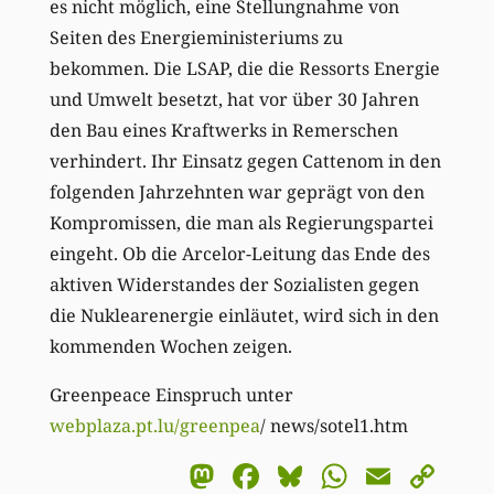
es nicht möglich, eine Stellungnahme von
Seiten des Energieministeriums zu
bekommen. Die LSAP, die die Ressorts Energie
und Umwelt besetzt, hat vor über 30 Jahren
den Bau eines Kraftwerks in Remerschen
verhindert. Ihr Einsatz gegen Cattenom in den
folgenden Jahrzehnten war geprägt von den
Kompromissen, die man als Regierungspartei
eingeht. Ob die Arcelor-Leitung das Ende des
aktiven Widerstandes der Sozialisten gegen
die Nuklearenergie einläutet, wird sich in den
kommenden Wochen zeigen.
Greenpeace Einspruch unter
webplaza.pt.lu/greenpea
/ news/sotel1.htm
Mastodon
Facebook
Bluesky
WhatsA
Email
Co