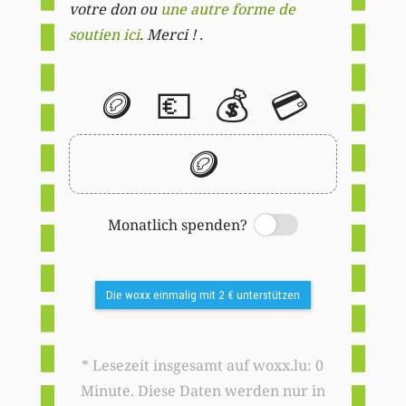
votre don ou
une autre forme de
soutien ici
. Merci ! .
🪙
💶
💰
💳
🪙
Monatlich spenden?
Switch
Die woxx einmalig mit 2 € unterstützen
* Lesezeit insgesamt auf woxx.lu: 0
Minute. Diese Daten werden nur in