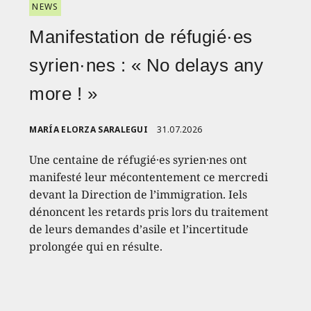
NEWS
Manifestation de réfugié·es
syrien·nes : « No delays any
more ! »
MARÍA ELORZA SARALEGUI
31.07.2026
Une centaine de réfugié·es syrien·nes ont
manifesté leur mécontentement ce mercredi
devant la Direction de l’immigration. Iels
dénoncent les retards pris lors du traitement
de leurs demandes d’asile et l’incertitude
prolongée qui en résulte.