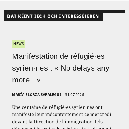
DAT KÉINT IECH OCH INTERESSÉIEREN
NEWS
Manifestation de réfugié·es
syrien·nes : « No delays any
more ! »
MARÍA ELORZA SARALEGUI
31.07.2026
Une centaine de réfugié·es syrien·nes ont
manifesté leur mécontentement ce mercredi
devant la Direction de l’immigration. Iels
dénoncent les retards pris lors du traitement