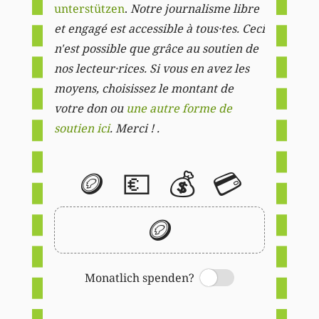
unterstützen
.
Notre journalisme libre
et engagé est accessible à tous·tes. Ceci
n'est possible que grâce au soutien de
nos lecteur·rices. Si vous en avez les
moyens, choisissez le montant de
votre don ou
une autre forme de
soutien ici
. Merci ! .
🪙
💶
💰
💳
🪙
Monatlich spenden?
Switch