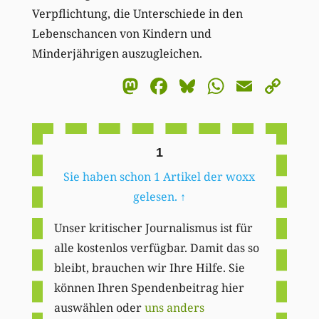
Verpflichtung, die Unterschiede in den
Lebenschancen von Kindern und
Minderjährigen auszugleichen.
Mastodon
Facebook
Bluesky
WhatsA
Email
Co
Li
1
Sie haben schon 1 Artikel der woxx
gelesen.
↑
Unser kritischer Journalismus ist für
alle kostenlos verfügbar. Damit das so
bleibt, brauchen wir Ihre Hilfe. Sie
können Ihren Spendenbeitrag hier
auswählen oder
uns anders