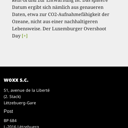
kein Grund zur Entwarnung ist. Das spätere
Datum ergibt sich nämlich aus genaueren
Daten, etwa zur CO2-Aufnahmefähigkeit der
Ozeane, nicht aus einer nachhaltigeren
Lebensweise. Der Luxemburger Overshoot
Day
[+]
woxx s.c.
51, avenue de la Liberté
(2. Stack)
Lëtzebuerg-Gare
Post
BP 684
L-2016 Lëtzebuerg