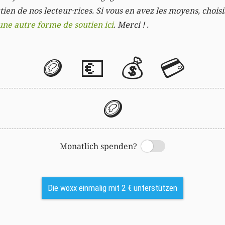
ien de nos lecteur·rices. Si vous en avez les moyens, chois
une autre forme de soutien ici
. Merci ! .
🪙
💶
💰
💳
🪙
Monatlich spenden?
Switch
Die woxx einmalig mit 2 € unterstützen