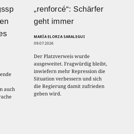
gssp
„renforcé“: Schärfer
den
geht immer
hes
MARÍA ELORZA SARALEGUI
09.07.2026
Der Platzverweis wurde
ausgeweitet. Fragwürdig bleibt,
inwiefern mehr Repression die
lende
Situation verbessern und sich
t
die Regierung damit zufrieden
an auch
geben wird.
rache