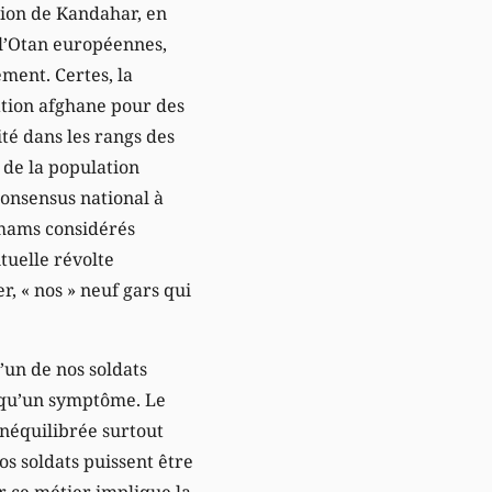
gion de Kandahar, en
 l’Otan européennes,
ment. Certes, la
ation afghane pour des
té dans les rangs des
e de la population
consensus national à
 imams considérés
tuelle révolte
r, « nos » neuf gars qui
u’un de nos soldats
t qu’un symptôme. Le
néquilibrée surtout
s soldats puissent être
r ce métier implique la