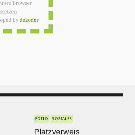
ksetzen
loped by
dekoder
EDITO
SOZIALES
Platzverweis