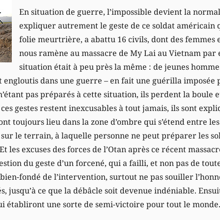
En situation de guerre, l’impossible devient la norm
expliquer autrement le geste de ce soldat américain 
folie meurtrière, a abattu 16 civils, dont des femmes 
nous ramène au massacre de My Lai au Vietnam par 
situation était à peu près la même : de jeunes hommes
t engloutis dans une guerre – en fait une guérilla imposée p
étant pas préparés à cette situation, ils perdent la boule et
 ces gestes restent inexcusables à tout jamais, ils sont exp
ont toujours lieu dans la zone d’ombre qui s’étend entre les 
 sur le terrain, à laquelle personne ne peut préparer les sol
Et les excuses des forces de l’Otan après ce récent massacre
uestion du geste d’un forcené, qui a failli, et non pas de tou
bien-fondé de l’intervention, surtout ne pas souiller l’hon
, jusqu’à ce que la débâcle soit devenue indéniable. Ensuit
i établiront une sorte de semi-victoire pour tout le monde