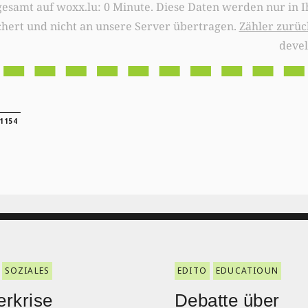
0 Minute. Diese Daten werden nur in Ihrem Browser
chert und nicht an unsere Server übertragen.
Zähler zurüc
deve
1154
SOZIALES
EDITO
EDUCATIOUN
rkrise
Debatte über