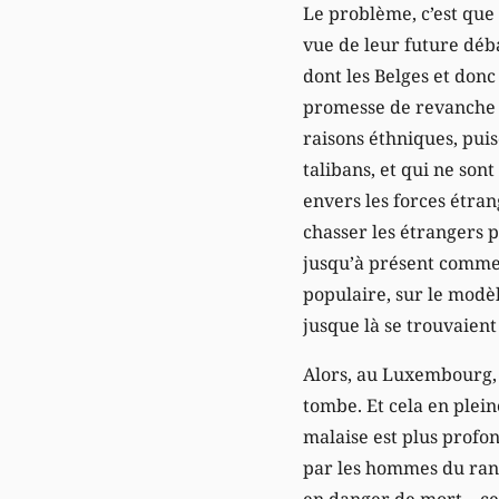
Le problème, c’est que
vue de leur future déb
dont les Belges et don
promesse de revanche d
raisons éthniques, pui
talibans, et qui ne son
envers les forces étra
chasser les étrangers p
jusqu’à présent comme 
populaire, sur le modèl
jusque là se trouvaient 
Alors, au Luxembourg, l
tombe. Et cela en plei
malaise est plus profo
par les hommes du rang
en danger de mort – ce