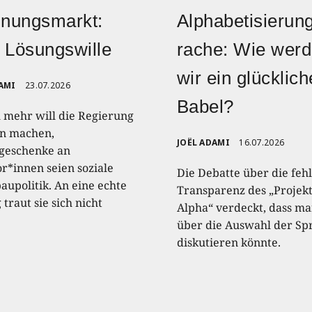
nungsmarkt:
Alphabetisierun
 Lösungswille
rache: Wie wer
wir ein glücklic
AMI
23.07.2026
Babel?
 mehr will die Regierung
n machen,
JOËL ADAMI
16.07.2026
geschenke an
or*innen seien soziale
Die Debatte über die feh
upolitik. An eine echte
Transparenz des „Projek
traut sie sich nicht
Alpha“ verdeckt, dass m
über die Auswahl der Sp
diskutieren könnte.