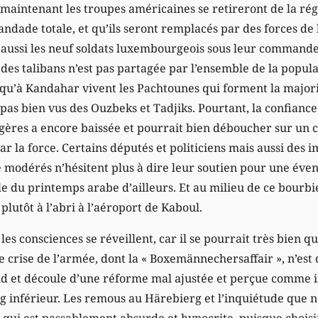
 maintenant les troupes américaines se retireront de la ré
andade totale, et qu’ils seront remplacés par des forces de
c aussi les neuf soldats luxembourgeois sous leur commande
es talibans n’est pas partagée par l’ensemble de la popul
squ’à Kandahar vivent les Pachtounes qui forment la majori
t pas bien vus des Ouzbeks et Tadjiks. Pourtant, la confianc
ngères a encore baissée et pourrait bien déboucher sur un 
ar la force. Certains députés et politiciens mais aussi des
modérés n’hésitent plus à dire leur soutien pour une éven
e du printemps arabe d’ailleurs. Et au milieu de ce bourbie
plutôt à l’abri à l’aéroport de Kaboul.
es consciences se réveillent, car il se pourrait très bien q
ne crise de l’armée, dont la « Boxemännechersaffair », n’es
nd et découle d’une réforme mal ajustée et perçue comme i
 inférieur. Les remous au Härebierg et l’inquiétude que no
 qui est passablement absurde et hypocrite, puisque choisi