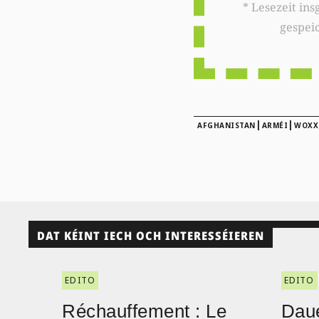
* Lesezeit insgesamt auf woxx.lu: 
gespei
|
|
AFGHANISTAN
ARMÉI
WOXX
DAT KÉINT IECH OCH INTERESSÉIEREN
EDITO
EDITO
Réchauffement : Le
Daue