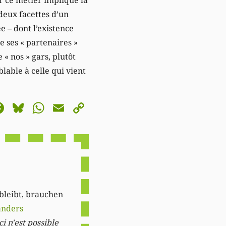
 deux facettes d’un
 – dont l’existence
 ses « partenaires »
 « nos » gars, plutôt
lable à celle qui vient
astodon
Facebook
Bluesky
WhatsApp
Email
Copy
Link
 bleibt, brauchen
anders
i n'est possible