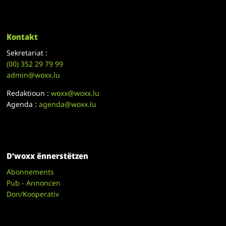
Kontakt
Sekretariat :
(00)
352 29 79 99
admin@woxx.lu
Redaktioun :
woxx@woxx.lu
Agenda :
agenda@woxx.lu
D’woxx ënnerstëtzen
Abonnements
Pub - Annoncen
Don/Kooperativ