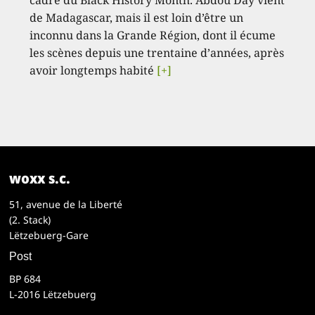
cadre du Black History Month. Abdou Day vient
de Madagascar, mais il est loin d’être un
inconnu dans la Grande Région, dont il écume
les scènes depuis une trentaine d’années, après
avoir longtemps habité
[+]
woxx s.c.
51, avenue de la Liberté
(2. Stack)
Lëtzebuerg-Gare
Post
BP 684
L-2016 Lëtzebuerg