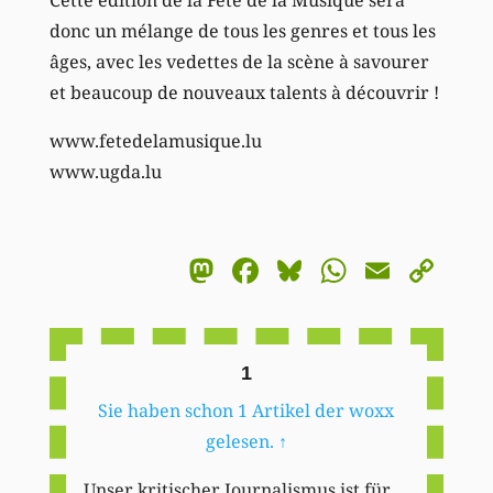
donc un mélange de tous les genres et tous les
âges, avec les vedettes de la scène à savourer
et beaucoup de nouveaux talents à découvrir !
www.fetedelamusique.lu
www.ugda.lu
Mastodon
Facebook
Bluesky
WhatsA
Email
Co
Li
1
Sie haben schon 1 Artikel der woxx
gelesen.
↑
Unser kritischer Journalismus ist für