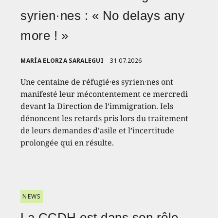
syrien·nes : « No delays any
more ! »
MARÍA ELORZA SARALEGUI
31.07.2026
Une centaine de réfugié·es syrien·nes ont
manifesté leur mécontentement ce mercredi
devant la Direction de l’immigration. Iels
dénoncent les retards pris lors du traitement
de leurs demandes d’asile et l’incertitude
prolongée qui en résulte.
NEWS
La CCDH est dans son rôle