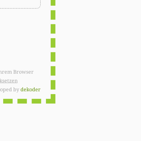
ksetzen
loped by
dekoder