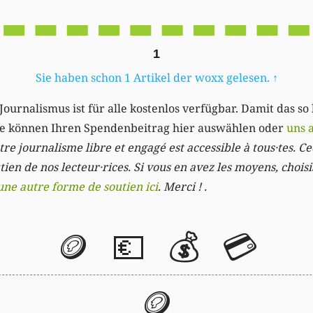
1
Sie haben schon 1 Artikel der woxx gelesen.
↑
Journalismus ist für alle kostenlos verfügbar. Damit das so
Sie können Ihren Spendenbeitrag hier auswählen oder
uns 
re journalisme libre et engagé est accessible à tous·tes. Cec
ien de nos lecteur·rices. Si vous en avez les moyens, chois
une autre forme de soutien ici
. Merci ! .
🪙
💶
💰
💳
🪙