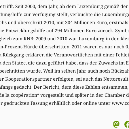
betrifft. Seit 2000, dem Jahr, ab dem Luxemburg gemäß de
lungshilfe zur Verfügung stellt, verbuchte die Luxemburg
hs und überschritt 2010, mit 304 Millionen Euro, erstmals 
die Entwicklungshilfe auf 294 Millionen Euro zurück. Symbol
leich zum RNB: 2009 und 2010 war Luxemburg in den klei
Ein-Prozent-Hürde überschritten. 2011 waren es nur noch 0
en Rückgang erklären die Verantwortlichen mit einer Fehl
h den Statec, die dazu geführt habe, dass der Zuwachs im
 beschnitten wurde. Weil im selben Jahr auch noch Rückza
er Kooperationspartner erfolgten, sei auch das Nettoresult
nfangs gedacht. Der Bericht, dem diese Zahlen entsammen
 de la coopération“ vorgestellt und später in der Chamber d
ner gedruckten Fassung erhältlich oder online unter www.c
M