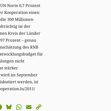
r UN-Norm 0,7 Prozent
er Kooperation einen
die 300 Millionen-
trächtig ist der
nen Kreis der Länder
,97 Prozent – genau
einschätzung des RNB
 Entwicklungsbudget für
hlungen nicht
at stärker
, wird im September
iskutiert werden, ist
ooperation.lu/2011/
astodon
Facebook
Bluesky
WhatsApp
Email
Copy