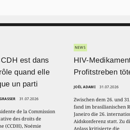
NEWS
CCDH est dans
HIV-Medikament
rôle quand elle
Profitstreben töt
ique un parti
JOËL ADAMI
31.07.2026
 GRASSER
31.07.2026
Zwischen dem 26. und 31.
fand im brasilianischen R
sidente de la Commission
Janeiro die 26. internati
ative des droits de
Aidskonferenz statt. Zu 
e (CCDH), Noémie
Anlass kritisierte die