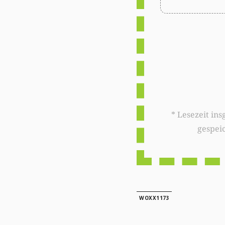
* Lesezeit insgesamt auf woxx.lu: 
gespei
WOXX1173