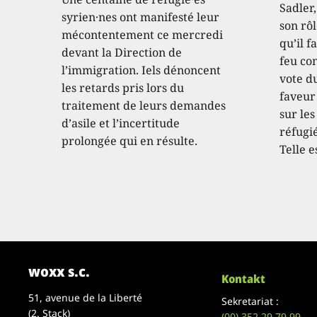
Sadler
syrien·nes ont manifesté leur
son rôl
mécontentement ce mercredi
qu’il f
devant la Direction de
feu con
l’immigration. Iels dénoncent
vote d
les retards pris lors du
faveur
traitement de leurs demandes
sur les
d’asile et l’incertitude
réfugié
prolongée qui en résulte.
Telle e
woxx s.c.
Kontakt
51, avenue de la Liberté
Sekretariat :
(2. Stack)
(00)
352 29 79 99