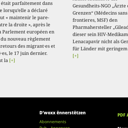
, était parfaitement dans
Gesundheits-NGO „Ärzte
e lorsqu’elle a déclaré
Grenzen“ (Médecins sans
aut « maintenir le pare-
frontieres, MSF) den
tre la droite », après le
Pharmahersteller „Gilead
u Parlement européen en
dieser sein HIV-Medikam
 du nouveau règlement
Lenacapavir nicht als Ge
 retours des migrant·es et
für Länder mit geringem
·es, le 17 juin dernier.
[+]
st la
[+]
D’woxx ënnerstëtzen
PDF 
Abonnements
Pub - Annoncen