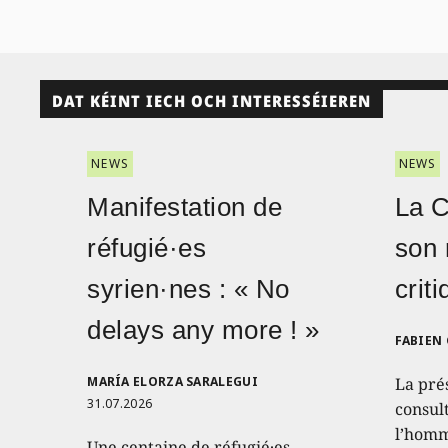
DAT KÉINT IECH OCH INTERESSÉIEREN
NEWS
NEWS
Manifestation de
La 
réfugié·es
son 
syrien·nes : « No
crit
delays any more ! »
FABIEN
MARÍA ELORZA SARALEGUI
La pré
31.07.2026
consult
l’homm
Une centaine de réfugié·es