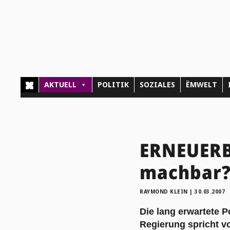
AKTUELL
POLITIK
SOZIALES
ËMWELT
ERNEUERBA
machbar
RAYMOND KLEIN
|
30.03.2007
Die lang erwartete P
Regierung spricht v