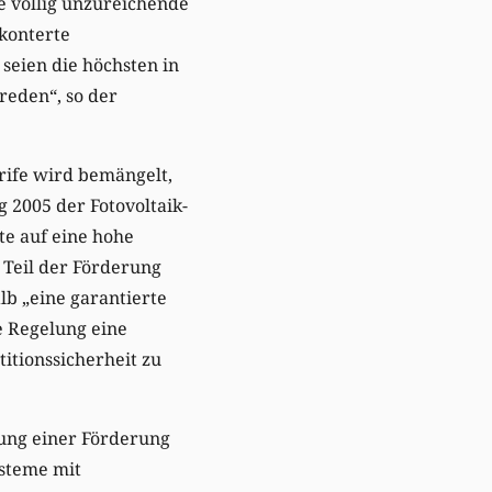
e völlig unzureichende
 konterte
seien die höchsten in
reden“, so der
arife wird bemängelt,
g 2005 der Fotovoltaik-
te auf eine hohe
 Teil der Förderung
lb „eine garantierte
e Regelung eine
itionssicherheit zu
rung einer Förderung
ysteme mit