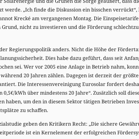
r Solarenergie und die Grünen die Sorge geäußert, dass di
zt werde. „Ich finde die Diskussion ein bisschen verrückt“,
annot Krecké am vergangenen Montag. Die Einspeisetarife 
n Grund, nicht zu investieren und die Förderung schlechtzu
 der Regierungspolitik anders. Nicht die Höhe der Fördert
lanungssicherheit. Dies habe dazu geführt, dass seit Anfan
hen sei. Wer vor 2005 eine Anlage in Betrieb nahm, konn
während 20 Jahren zählen. Dagegen ist derzeit der größte
antiert. Die Interessenvereinigung Eurosolar fordert desha
 0,5€/kWh über mindestens 20 Jahre“. Zusätzlich soll dies
n haben, um den in diesem Sektor tätigen Betrieben Invest
splätze zu schaffen.
zialstudie geben den Kritikern Recht: „Die sichere Gewäh
Zeitperiode ist ein Kernelement der erfolgreichen Förders