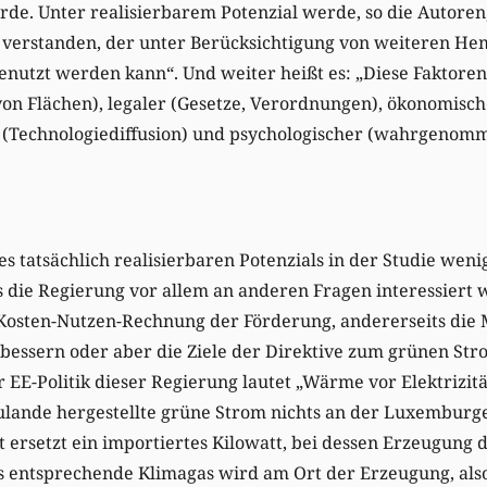
rde. Unter realisierbarem Potenzial werde, so die Autoren,
s verstanden, der unter Berücksichtigung von weiteren H
nutzt werden kann“. Und weiter heißt es: „Diese Faktoren 
von Flächen), legaler (Gesetze, Verordnungen), ökonomisc
r (Technologiediffusion) und psychologischer (wahrgenomm
s tatsächlich realisierbaren Potenzials in der Studie wen
s die Regierung vor allem an anderen Fragen interessiert w
 Kosten-Nutzen-Rechnung der Förderung, andererseits die 
rbessern oder aber die Ziele der Direktive zum grünen Stro
r EE-Politik dieser Regierung lautet „Wärme vor Elektrizitä
ulande hergestellte grüne Strom nichts an der Luxemburge
tt ersetzt ein importiertes Kilowatt, bei dessen Erzeugung
as entsprechende Klimagas wird am Ort der Erzeugung, als