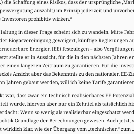
 die Schaffung eines Risikos, dass der ursprüngliche ‚Mark
speisvergütung auszahlt) im Prinzip jederzeit und unvorh
e Investoren prohibitiv wirken.“
altung in dieser Frage scheint sich zu wandeln. Mitte Febr
der Biogasvereinigung geweigert, künftige Regierungen a
erneuerbare Energien (EE) festzulegen – also Vergütungen
etzt stellte er in Aussicht, für die in den nächsten Jahren 
ber einen längeren Zeitraum zu garantieren. Für die Invest
ckés Ansicht aber das Bekenntnis zu den nationalen EE-Zie
ehn Jahren gebaut werden, will ich keine Tarife garantieren
kt war, dass zwar ein technisch realisierbares EE-Potenzia
elt wurde, hiervon aber nur ein Zehntel als tatsächlich bi
rdacht: Wenn so wenig als realisierbar eingeschätzt werde
olitik Grundlage der Berechnungen gewesen. Auch jetzt, 
cht wirklich klar, wie der Übergang vom „technischen“ zum 