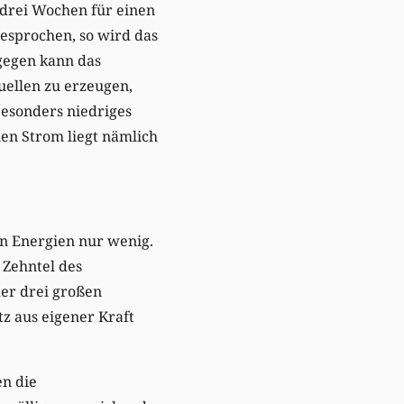
r drei Wochen für einen
esprochen, so wird das
agegen kann das
uellen zu erzeugen,
besonders niedriges
en Strom liegt nämlich
n Energien nur wenig.
 Zehntel des
der drei großen
z aus eigener Kraft
en die