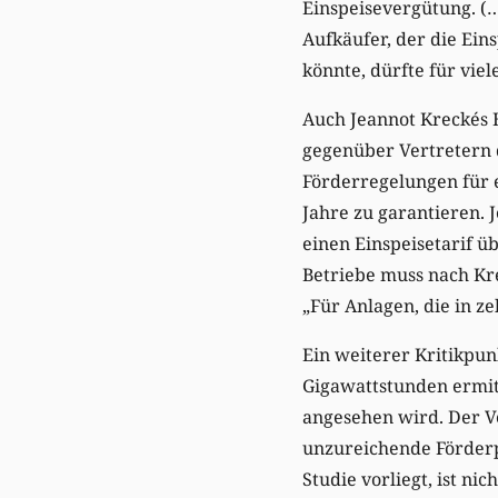
Einspeisevergütung. (…)
Aufkäufer, der die Ein
könnte, dürfte für viel
Auch Jeannot Kreckés H
gegenüber Vertretern 
Förderregelungen für 
Jahre zu garantieren. J
einen Einspeisetarif ü
Betriebe muss nach Kre
„Für Anlagen, die in z
Ein weiterer Kritikpun
Gigawattstunden ermitt
angesehen wird. Der Ve
unzureichende Förderp
Studie vorliegt, ist ni