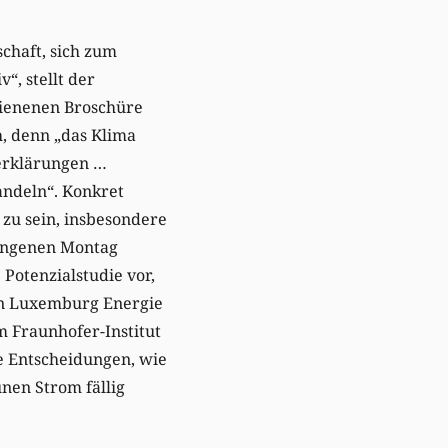
chaft, sich zum
“, stellt der
hienenen Broschüre
h, denn „das Klima
serklärungen …
andeln“. Konkret
 zu sein, insbesondere
angenen Montag
Potenzialstudie vor,
 in Luxemburg Energie
 Fraunhofer-Institut
te Entscheidungen, wie
nen Strom fällig