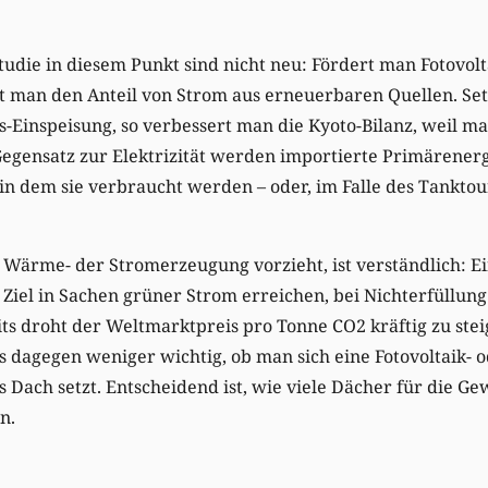
tudie in diesem Punkt sind nicht neu: Fördert man Fotovolt
t man den Anteil von Strom aus erneuerbaren Quellen. Se
-Einspeisung, so verbessert man die Kyoto-Bilanz, weil m
Gegensatz zur Elektrizität werden importierte Primärener
n dem sie verbraucht werden – oder, im Falle des Tanktou
 Wärme- der Stromerzeugung vorzieht, ist verständlich: Ein
Ziel in Sachen grüner Strom erreichen, bei Nichterfüllun
its droht der Weltmarktpreis pro Tonne CO2 kräftig zu st
es dagegen weniger wichtig, ob man sich eine Fotovoltaik- 
 Dach setzt. Entscheidend ist, wie viele Dächer für die 
n.