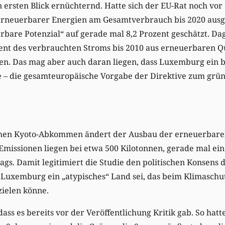
n ersten Blick ernüchternd. Hatte sich der EU-Rat noch vo
 erneuerbarer Energien am Gesamtverbrauch bis 2020 ausg
rbare Potenzial“ auf gerade mal 8,2 Prozent geschätzt. D
ozent des verbrauchten Stroms bis 2010 aus erneuerbaren Q
en. Das mag aber auch daran liegen, dass Luxemburg ein 
e – die gesamteuropäische Vorgabe der Direktive zum grün
Sachen Kyoto-Abkommen ändert der Ausbau der erneuerbare
missionen liegen bei etwa 500 Kilotonnen, gerade mal ein
s. Damit legitimiert die Studie den politischen Konsens 
 Luxemburg ein „atypisches“ Land sei, das beim Klimaschut
zielen könne.
ss es bereits vor der Veröffentlichung Kritik gab. So hatt