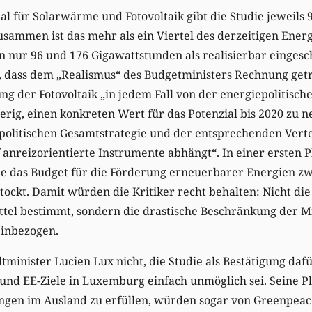
ial für Solarwärme und Fotovoltaik gibt die Studie jeweils 
sammen ist das mehr als ein Viertel des derzeitigen Ener
 nur 96 und 176 Gigawattstunden als realisierbar eingesc
n, dass dem „Realismus“ des Budgetministers Rechnung get
ung der Fotovoltaik „in jedem Fall von der energiepolitisch
ierig, einen konkreten Wert für das Potenzial bis 2020 zu n
epolitischen Gesamtstrategie und der entsprechenden Vert
 anreizorientierte Instrumente abhängt“. In einer ersten Ph
e das Budget für die Förderung erneuerbarer Energien zw
tockt. Damit würden die Kritiker recht behalten: Nicht die
tel bestimmt, sondern die drastische Beschränkung der Mi
einbezogen.
inister Lucien Lux nicht, die Studie als Bestätigung dafü
und EE-Ziele in Luxemburg einfach unmöglich sei. Seine Pl
ungen im Ausland zu erfüllen, würden sogar von Greenpeac