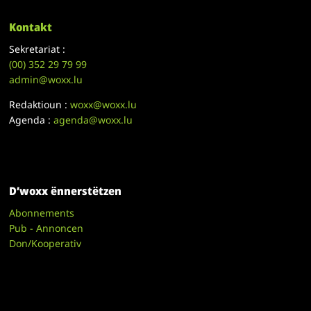
Kontakt
Sekretariat :
(00)
352 29 79 99
admin@woxx.lu
Redaktioun :
woxx@woxx.lu
Agenda :
agenda@woxx.lu
D’woxx ënnerstëtzen
Abonnements
Pub - Annoncen
Don/Kooperativ