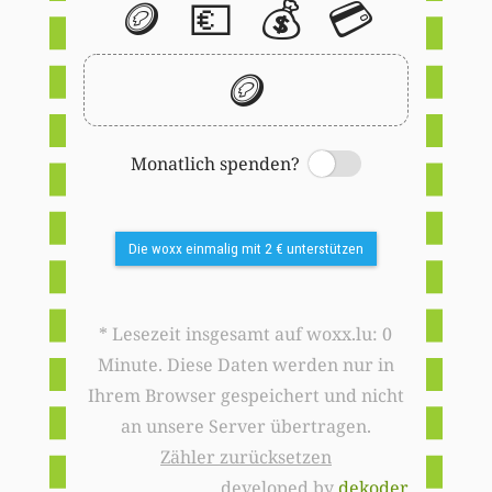
🪙
💶
💰
💳
🪙
Monatlich spenden?
Switch
Die woxx einmalig mit 2 € unterstützen
* Lesezeit insgesamt auf woxx.lu: 0
Minute. Diese Daten werden nur in
Ihrem Browser gespeichert und nicht
an unsere Server übertragen.
Zähler zurücksetzen
developed by
dekoder