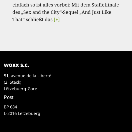
einfach so ist alles vorbei: Mit dem Staffelfinale
des „Sex and the City“-Sequel „And Just Like
That“ schließt das
[+]
woxx s.c.
51, avenue de la Liberté
(2. Stack)
Lëtzebuerg-Gare
Post
BP 684
L-2016 Lëtzebuerg