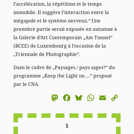
l’accélération, la répétition et le temps
immobile. Il suggère l’interaction entre la
mégapole et le système nerveux.“ Une
première partie serait exposée en automne à
la Galerie d’Art Contemporain „Am Tunnel“
(BCEE) de Luxembourg à l’occasion de la
„Triennale de Photographie“.
Dans le cadre de „Paysages / pays sages?“ du
programme „Keep the Light on …“ proposé
par le CNA.
Mastodon
Facebook
Bluesky
WhatsA
Email
Co
Li
1