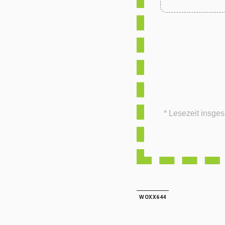
* Lesezeit insgesamt auf woxx.lu: 0 Minute. Dies
WOXX644