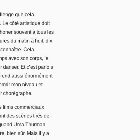
allenge que cela
 Le côté artistique doit
éphoner souvent à tous les
ures du matin à huit, dix
e connaître. Cela
mps avec son corps, le
danser. Et c’est parfois
apprend aussi énormément
fermir mon niveau et
ir chorégraphe.
es films commerciaux
ont des scènes tirés de:
et quand Uma Thurman
, bien sûr. Mais il y a