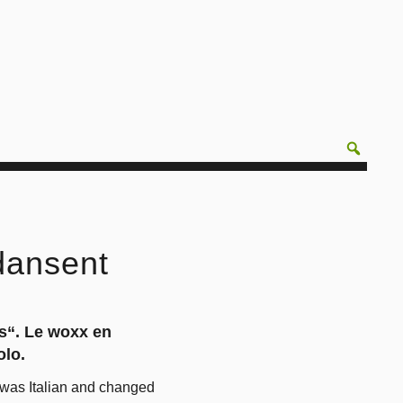
dansent
ns“. Le woxx en
olo.
 was Italian and changed