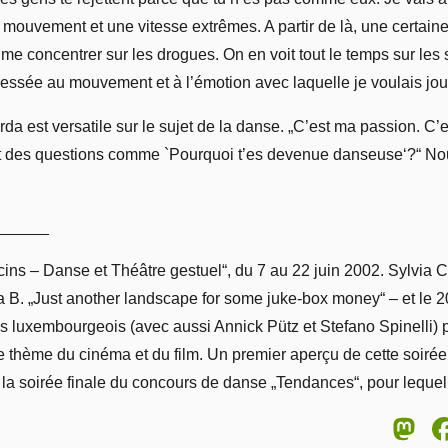
mouvement et une vitesse extrêmes. A partir de là, une certaine
u me concentrer sur les drogues. On en voit tout le temps sur les
essée au mouvement et à l’émotion avec laquelle je voulais jou
da est versatile sur le sujet de la danse. „C’est ma passion. C’es
 des questions comme `Pourquoi t’es devenue danseuse‘?“ Nous
______
ins – Danse et Théâtre gestuel“, du 7 au 22 juin 2002. Sylvia
la B. „Just another landscape for some juke-box money“ – et le 20
s luxembourgeois (avec aussi Annick Pütz et Stefano Spinelli) 
e thème du cinéma et du film. Un premier aperçu de cette soirée
 la soirée finale du concours de danse „Tendances“, pour lequel l
M