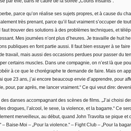
é par elle, dans le cadre de la soirée „Courts Instants“.
uperbe, parce qu’on réalise ses sujets propres, et à cause du ch
alement très prenant, parce qu’il faut vraiment s’occuper de tout.
 il faut trouver des solutions à des problèmes techniques, et tél
essant. Mes journées n’ont plus d’heures. Je travaille de huit he
ons publiques en font partie aussi. Il faut bien essayer à se fair
e travail, mais aussi des occasions perdues pour passer du te
per certains muscles. Dans une compagnie, on n’est là que pour 
aut obéir à ce que le chorégraphe te demande de faire. Mais on 
’ai que 23 ans, j’ai encore beaucoup envie d’apprendre, pour af
e, pour, par après, me lancer vraiment.“ Ce qui veut dire: deven
ra des danses accompagnant des scènes de films. „J’ai choisi d
les drogues, l’alcool, le sexe, la violence, et la bagarre.“ Ce ser
mplement merveilleux, au début, quand John Travolta se pique 
 – Baise-Moi – „Pour la violence.“ – Fight Club – „Pour la bagarre