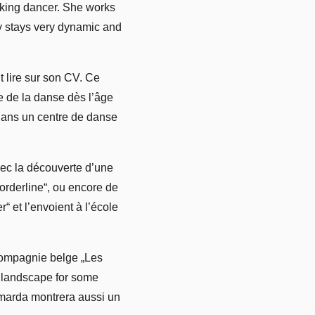
taking dancer. She works
y stays very dynamic and
t lire sur son CV. Ce
 de la danse dès l’âge
dans un centre de danse
vec la découverte d’une
orderline“, ou encore de
“ et l’envoient à l’école
 compagnie belge „Les
r landscape for some
amarda montrera aussi un