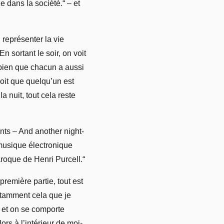
 dans la société.“ – et
 représenter la vie
n sortant le soir, on voit
is bien que chacun a aussi
oit que quelqu’un est
la nuit, tout cela reste
ants – And another night-
 musique électronique
aroque de Henri Purcell.“
remière partie, tout est
notamment cela que je
 et on se comporte
rs à l’intérieur de moi-