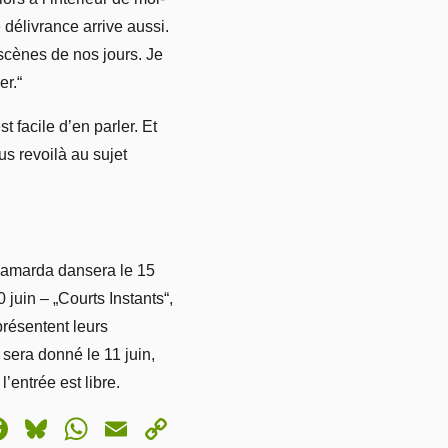
 délivrance arrive aussi.
 scènes de nos jours. Je
er.“
t facile d’en parler. Et
 revoilà au sujet
 Camarda dansera le 15
 juin – „Courts Instants“,
présentent leurs
 sera donné le 11 juin,
’entrée est libre.
astodon
Facebook
Bluesky
WhatsApp
Email
Copy