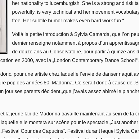
her nationality to luxemburgish. She is a strong and risk 
powerfully, is very technical and her movement vocabular
free. Her subtile humor makes even hard work fun.“
Voilà la petite introduction à Sylvia Camarda, que l’on peu
dernier renseigne notamment à propos d’un apprentissage
de douze ans au Conservatoire, pour partir à quinze ans 
ducation en 2000, avec la „London Contemporary Dance School“.
donc, pour une artiste chez laquelle l’envie de danser naquit a
ture pop des années 80: Madonna. Ce serait donc à cause de „B
n jour ses parents décident „que j’avais assez abîmé le plancher
, et la jeune fan de Madonna travaille maintenant au sein de la
c laquelle elle montera sur scène pour le spectacle „Just anothe
 „Festival Cour des Capucins“. Festival durant lequel Sylvia C