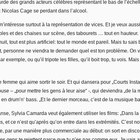
rde des grands acteurs célèbres représentant le bas de l’échelle
 Nicolas Cage se perdant dans l’alcool.
intéresse surtout à la représentation de vices. Et je veux aussi
ables et des chaises sur scène, des tabourets … tout en hauteur. E
uit, tout est plus artificiel: tout le monde est pareil. Mais tu sa
it, personne ne viendra te demander quel est ton problème. On v
xemple, ou qu’il tripote les filles, qu’il boit trop, tu vois. Mais 
 femme qui aime sortir le soir. Et qui dansera pour „Courts Inst
use – „pour mettre les gens à leur aise“ -, qui deviendra „de la
ra en drum’n‘ bass. „Et le dernier morceau, c’est de la musique b
e, Sylvia Camarda veut également utiliser les films: „Dans la p
s, et ce n’est qu’après qu’on entre dans les extrémités. C’est 
e, par une manière plus commerciale au début: on sort en disco
s gens te rejettent parce que tu n’es pas comme eux. Je vais alo