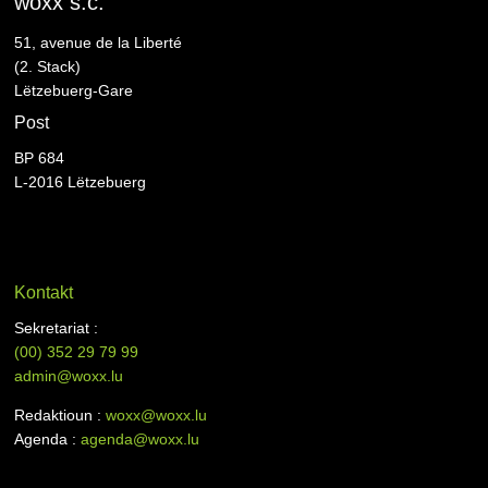
woxx s.c.
51, avenue de la Liberté
(2. Stack)
Lëtzebuerg-Gare
Post
BP 684
L-2016 Lëtzebuerg
Kontakt
Sekretariat :
(00)
352 29 79 99
admin@woxx.lu
Redaktioun :
woxx@woxx.lu
Agenda :
agenda@woxx.lu