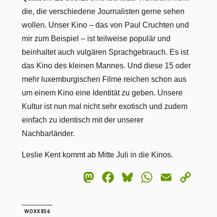
die, die verschiedene Journalisten gerne sehen
wollen. Unser Kino – das von Paul Cruchten und
mir zum Beispiel – ist teilweise populär und
beinhaltet auch vulgären Sprachgebrauch. Es ist
das Kino des kleinen Mannes. Und diese 15 oder
mehr luxemburgischen Filme reichen schon aus
um einem Kino eine Identität zu geben. Unsere
Kultur ist nun mal nicht sehr exotisch und zudem
einfach zu identisch mit der unserer
Nachbarländer.
Leslie Kent kommt ab Mitte Juli in die Kinos.
Mastodon
Facebook
Bluesky
WhatsA
Email
Co
Lin
WOXX856