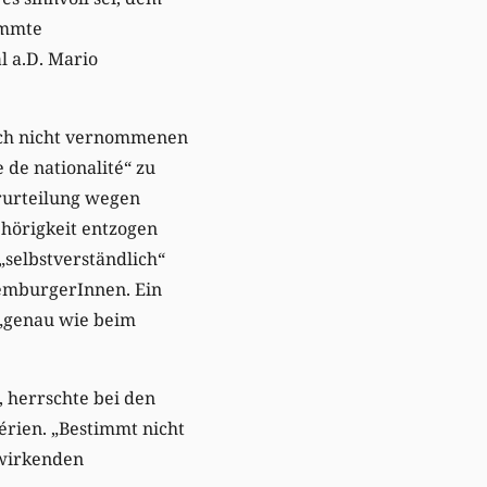
immte
l a.D. Mario
och nicht vernommenen
 de nationalité“ zu
rurteilung wegen
ehörigkeit entzogen
selbstverständlich“
xemburgerInnen. Ein
 „genau wie beim
herrschte bei den
bérien. „Bestimmt nicht
 wirkenden