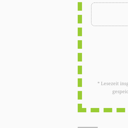
* Lesezeit insgesamt auf woxx.lu: 
gespei