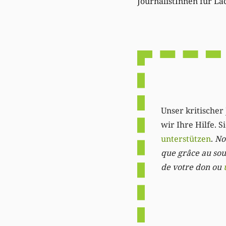
JournalistInnen für La
Unser kritischer 
wir Ihre Hilfe. 
unterstützen
.
Not
que grâce au sout
de votre don ou