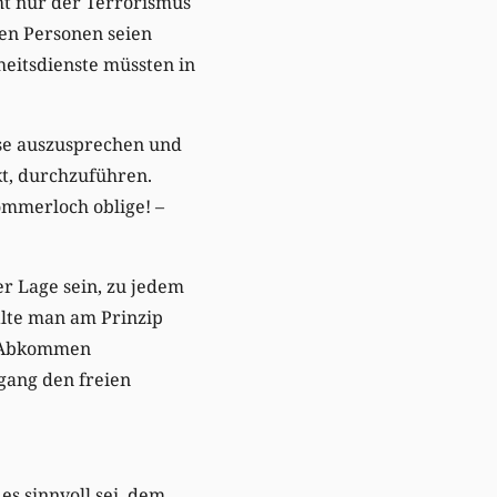
cht nur der Terrorismus
gen Personen seien
eitsdienste müssten in
ise auszusprechen und
kt, durchzuführen.
ommerloch oblige! –
er Lage sein, zu jedem
alte man am Prinzip
r Abkommen
gang den freien
es sinnvoll sei, dem