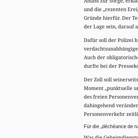
Anlass zur Sorge, erkl
und die „rezenten Erei
Gründe hierfür. Der T
der Lage sein, darauf 
Dafür soll der Polizei
verdachtsunabhängige I
Auch der obligatorisc
durfte bei der Pressek
Der Zoll soll seinerse
Moment „punktuelle un
des freien Personenve
dahingehend verändert
Personenverkehr zeitli
Für die „déchéance de na
Was die Geheimdienstref