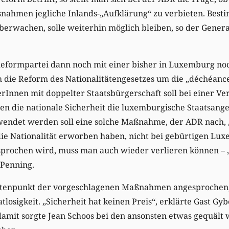
snahmen jegliche Inlands-„Aufklärung“ zu verbieten. Best
erwachen, solle weiterhin möglich bleiben, so der Genera
Reformpartei dann noch mit einer bisher in Luxemburg n
 die Reform des Nationalitätengesetzes um die „déchéance
Innen mit doppelter Staatsbürgerschaft soll bei einer Ve
en die nationale Sicherheit die luxemburgische Staatsang
ndet werden soll eine solche Maßnahme, der ADR nach, „
die Nationalität erworben haben, nicht bei gebürtigen Lu
sprochen wird, muss man auch wieder verlieren können –
 Penning.
stenpunkt der vorgeschlagenen Maßnahmen angesprochen, 
losigkeit. „Sicherheit hat keinen Preis“, erklärte Gast Gy
 damit sorgte Jean Schoos bei den ansonsten etwas gequält