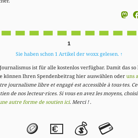
cher.
M
1
Sie haben schon 1 Artikel der woxx gelesen.
↑
Journalismus ist für alle kostenlos verfügbar. Damit das so
Sie können Ihren Spendenbeitrag hier auswählen oder
uns 
re journalisme libre et engagé est accessible à tous·tes. Cec
ien de nos lecteur·rices. Si vous en avez les moyens, chois
une autre forme de soutien ici
. Merci ! .
🪙
💶
💰
💳