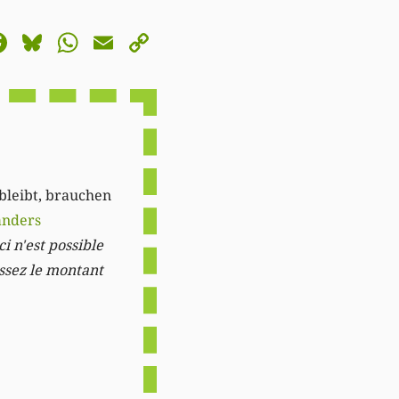
astodon
Facebook
Bluesky
WhatsApp
Email
Copy
Link
 bleibt, brauchen
anders
i n'est possible
issez le montant