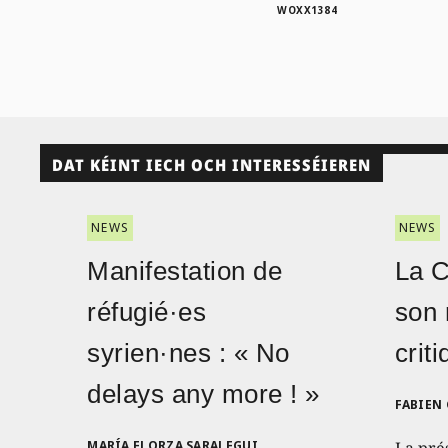
WOXX1384
DAT KÉINT IECH OCH INTERESSÉIEREN
NEWS
NEWS
Manifestation de
La 
réfugié·es
son 
syrien·nes : « No
crit
delays any more ! »
FABIEN
MARÍA ELORZA SARALEGUI
La pré