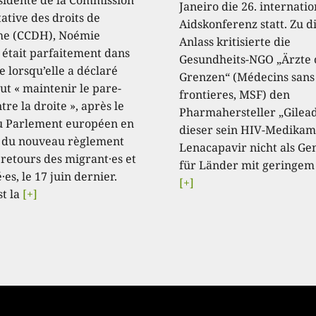
Janeiro die 26. internati
ative des droits de
Aidskonferenz statt. Zu 
e (CCDH), Noémie
Anlass kritisierte die
, était parfaitement dans
Gesundheits-NGO „Ärzte
e lorsqu’elle a déclaré
Grenzen“ (Médecins sans
aut « maintenir le pare-
frontieres, MSF) den
tre la droite », après le
Pharmahersteller „Gilead
u Parlement européen en
dieser sein HIV-Medikam
 du nouveau règlement
Lenacapavir nicht als Ge
 retours des migrant·es et
für Länder mit geringem
·es, le 17 juin dernier.
[+]
st la
[+]