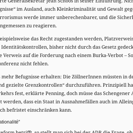
ärte Generalsekretär Jean Schoos in seiner Einführung. Ni
gnisse“ im Ausland, auch Kleinkriminalität und Gewalt ge
errorismus werde immer unberechenbarer, und die Sicherh
angemessen zu reagieren.
 beispielsweise das Recht zugestanden werden, Platzverwe
dentitätskontrollen, bisher nicht durch das Gesetz gedec
he Verweis auf die Forderung nach einem Burka-Verbot – S
onferenz nicht fehlen.
its mehr Befugnisse erhalten: Die ZöllnerInnen müssten in d
d gezielte Grenzkontrollen“ durchzuführen. Prinzipiell h
rkehrs fest, erklärte Penning, doch müsse das Schengene
 werden, dass ein Staat in Ausnahmefällen auch im Allein
ch befristet einschränken kann.
tionalité“
orm betrifft, so stellt man sich bei der ADR die Frage, ob 