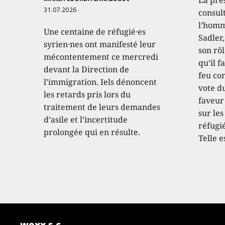
31.07.2026
consult
l’homm
Une centaine de réfugié·es
Sadler
syrien·nes ont manifesté leur
son rôl
mécontentement ce mercredi
qu’il f
devant la Direction de
feu con
l’immigration. Iels dénoncent
vote d
les retards pris lors du
faveur
traitement de leurs demandes
sur les
d’asile et l’incertitude
réfugié
prolongée qui en résulte.
Telle e
woxx s.c.