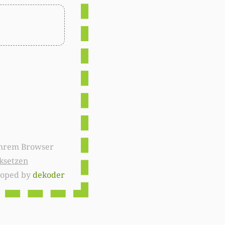
ksetzen
loped by
dekoder