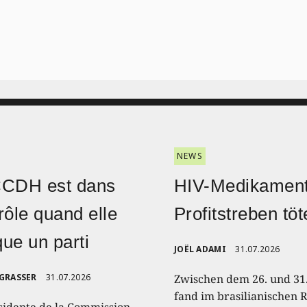
NEWS
CCDH est dans
HIV-Medikament
rôle quand elle
Profitstreben töt
ique un parti
JOËL ADAMI
31.07.2026
 GRASSER
31.07.2026
Zwischen dem 26. und 31.
fand im brasilianischen R
sidente de la Commission