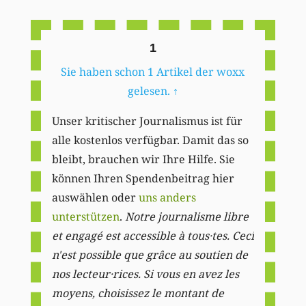
Li
1
Sie haben schon 1 Artikel der woxx
gelesen.
↑
Unser kritischer Journalismus ist für
alle kostenlos verfügbar. Damit das so
bleibt, brauchen wir Ihre Hilfe. Sie
können Ihren Spendenbeitrag hier
auswählen oder
uns anders
unterstützen
.
Notre journalisme libre
et engagé est accessible à tous·tes. Ceci
n'est possible que grâce au soutien de
nos lecteur·rices. Si vous en avez les
moyens, choisissez le montant de