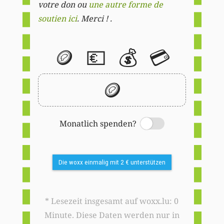
votre don ou
une autre forme de
soutien ici
. Merci ! .
🪙
💶
💰
💳
🪙
Monatlich spenden?
Switch
Die woxx einmalig mit 2 € unterstützen
* Lesezeit insgesamt auf woxx.lu: 0
Minute. Diese Daten werden nur in