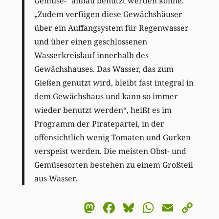
Gemüse- anbau benutzt werden könne.
„Zudem verfügen diese Gewächshäuser
über ein Auffangsystem für Regenwasser
und über einen geschlossenen
Wasserkreislauf innerhalb des
Gewächshauses. Das Wasser, das zum
Gießen genutzt wird, bleibt fast integral in
dem Gewächshaus und kann so immer
wieder benutzt werden“, heißt es im
Programm der Piratepartei, in der
offensichtlich wenig Tomaten und Gurken
verspeist werden. Die meisten Obst- und
Gemüsesorten bestehen zu einem Großteil
aus Wasser.
Mastodon
Facebook
Bluesky
WhatsA
Email
Co