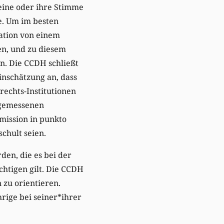
seine oder ihre Stimme
e. Um im besten
uation von einem
en, und zu diesem
en. Die CCDH schließt
inschätzung an, dass
rechts-Institutionen
ngemessenen
mmission in punkto
chult seien.
den, die es bei der
chtigen gilt. Die CCDH
 zu orientieren.
rige bei seiner*ihrer