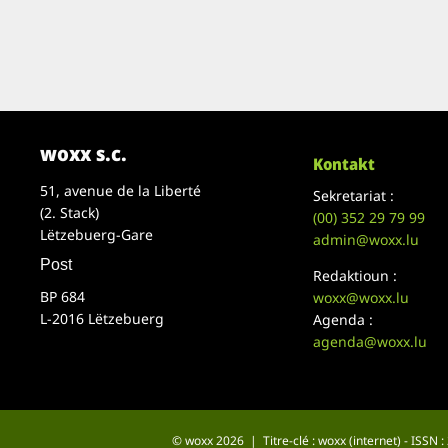
woxx s.c.
Kontakt
51, avenue de la Liberté
Sekretariat :
(2. Stack)
(00)
352 29 79 99
Lëtzebuerg-Gare
admin@woxx.lu
Post
Redaktioun :
BP 684
woxx@woxx.lu
L-2016 Lëtzebuerg
Agenda :
agenda@woxx.lu
© woxx 2026 | Titre-clé : woxx (internet) - ISSN