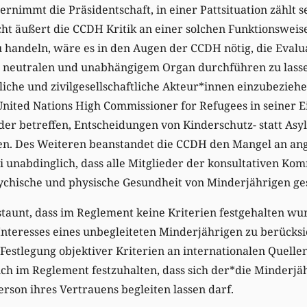
nimmt die Präsidentschaft, in einer Pattsituation zählt 
cht äußert die CCDH Kritik an einer solchen Funktionsweis
u handeln, wäre es in den Augen der CCDH nötig, die Eval
n, neutralen und unabhängigem Organ durchführen zu lass
liche und zivilgesellschaftliche Akteur*innen einzubezieh
 United Nations High Commissioner for Refugees in seiner E
nder betreffen, Entscheidungen von Kinderschutz- statt Asyl
ten. Des Weiteren beanstandet die CCDH den Mangel an a
i unabdinglich, dass alle Mitglieder der konsultativen Ko
ychische und physische Gesundheit von Minderjährigen ges
staunt, dass im Reglement keine Kriterien festgehalten wur
Interesses eines unbegleiteten Minderjährigen zu berücksi
 Festlegung objektiver Kriterien an internationalen Quellen
ich im Reglement festzuhalten, dass sich der*die Minderjäh
erson ihres Vertrauens begleiten lassen darf.