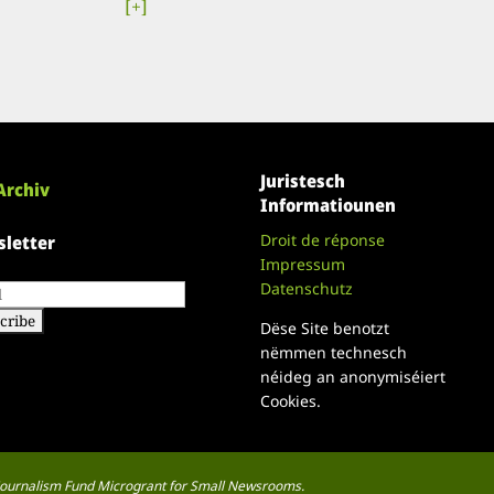
[+]
Juristesch
Archiv
Informatiounen
Droit de réponse
letter
Impressum
Datenschutz
Dëse Site benotzt
nëmmen technesch
néideg an anonymiséiert
Cookies.
a Journalism Fund Microgrant for Small Newsrooms.