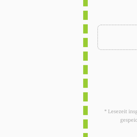
* Lesezeit insgesamt auf woxx.lu: 
gespei