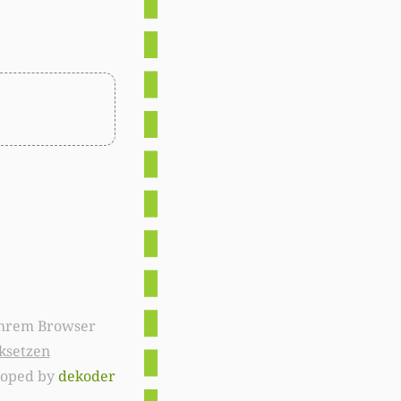
ksetzen
loped by
dekoder