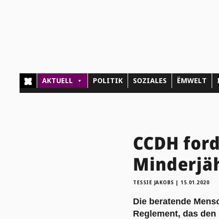
AKTUELL
POLITIK
SOZIALES
ËMWELT
CCDH ford
Minderjä
TESSIE JAKOBS
|
15.01.2020
Die beratende Mens
Reglement, das den 