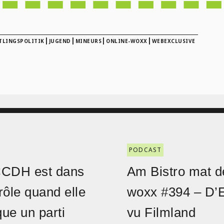
|
|
|
|
TLINGSPOLITIK
JUGEND
MINEURS
ONLINE-WOXX
WEBEXCLUSIVE
PODCAST
CCDH est dans
Am Bistro mat d
rôle quand elle
woxx #394 – D’
ique un parti
vu Filmland