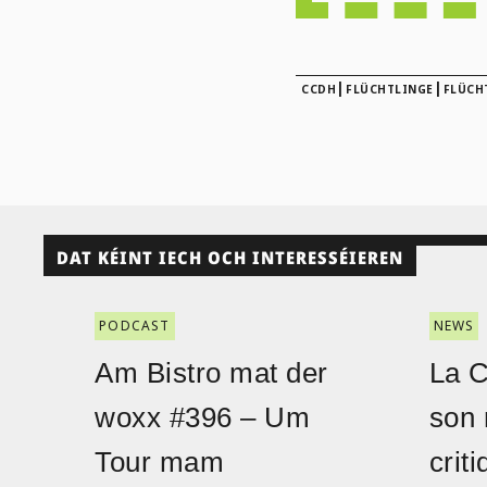
|
|
CCDH
FLÜCHTLINGE
FLÜCH
DAT KÉINT IECH OCH INTERESSÉIEREN
PODCAST
NEWS
Am Bistro mat der
La 
woxx #396 – Um
son 
Tour mam
crit