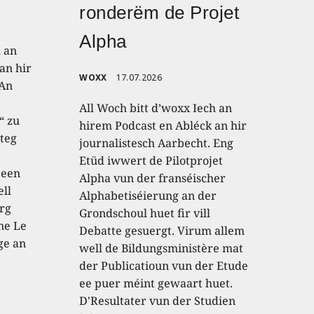
ronderëm de Projet
Alpha
h an
an hir
WOXX
17.07.2026
 An
All Woch bitt d’woxx Iech an
“ zu
hirem Podcast en Abléck an hir
teg
journalistesch Aarbecht. Eng
Etüd iwwert de Pilotprojet
 een
Alpha vun der franséischer
ell
Alphabetiséierung an der
rg
Grondschoul huet fir vill
ne Le
Debatte gesuergt. Virum allem
ge an
well de Bildungsministère mat
der Publicatioun vun der Etude
ee puer méint gewaart huet.
D'Resultater vun der Studien