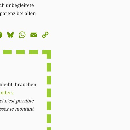
ich unbegleitete
parenz bei allen
astodon
Facebook
Bluesky
WhatsApp
Email
Copy
Link
 bleibt, brauchen
anders
i n'est possible
issez le montant