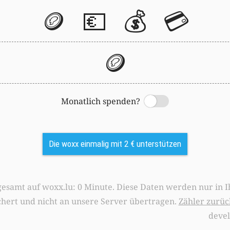
🪙
💶
💰
💳
🪙
Monatlich spenden?
Switch
Die woxx einmalig mit 2 € unterstützen
0 Minute. Diese Daten werden nur in Ihrem Browser
chert und nicht an unsere Server übertragen.
Zähler zurüc
deve