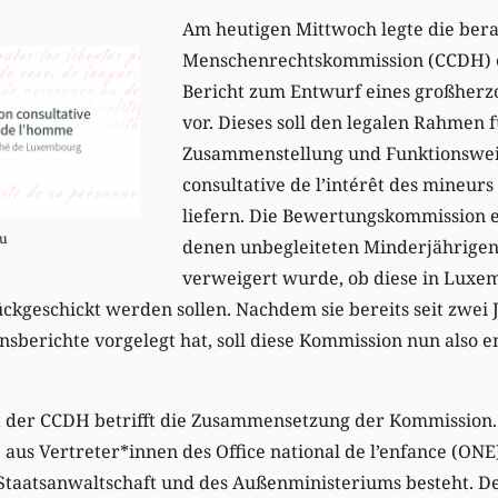
Am heutigen Mittwoch legte die ber
Menschenrechtskommission (CCDH) e
Bericht zum Entwurf eines großherz
vor. Dieses soll den legalen Rahmen f
Zusammenstellung und Funktionswei
consultative de l’intérêt des mineu
liefern. Die Bewertungskommission en
lu
denen unbegleiteten Minderjährigen 
verweigert wurde, ob diese in Luxem
ckgeschickt werden sollen. Nachdem sie bereits seit zwei J
nsberichte vorgelegt hat, soll diese Kommission nun also en
t der CCDH betrifft die Zusammensetzung der Kommission. 
 aus Vertreter*innen des Office national de l’enfance (ONE)
r Staatsanwaltschaft und des Außenministeriums besteht. D