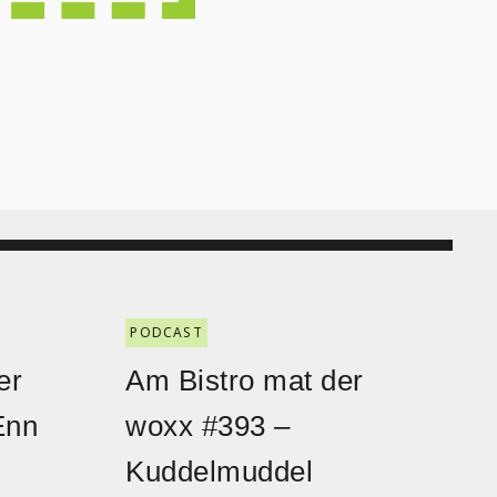
PODCAST
er
Am Bistro mat der
Enn
woxx #393 –
Kuddelmuddel