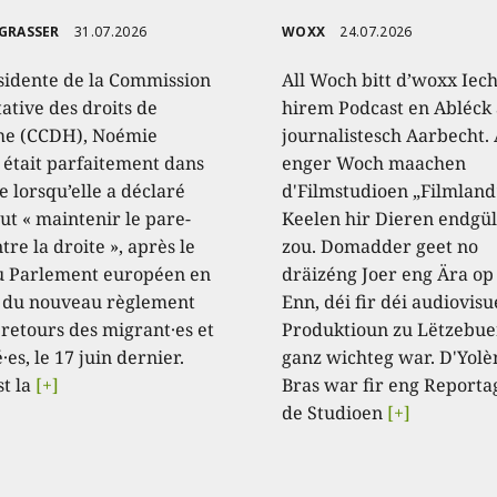
 GRASSER
31.07.2026
WOXX
24.07.2026
sidente de la Commission
All Woch bitt d’woxx Iec
ative des droits de
hirem Podcast en Abléck 
e (CCDH), Noémie
journalistesch Aarbecht.
, était parfaitement dans
enger Woch maachen
e lorsqu’elle a déclaré
d'Filmstudioen „Filmland
aut « maintenir le pare-
Keelen hir Dieren endgül
tre la droite », après le
zou. Domadder geet no
u Parlement européen en
dräizéng Joer eng Ära op
 du nouveau règlement
Enn, déi fir déi audiovisu
 retours des migrant·es et
Produktioun zu Lëtzebue
·es, le 17 juin dernier.
ganz wichteg war. D'Yolè
st la
[+]
Bras war fir eng Reporta
de Studioen
[+]