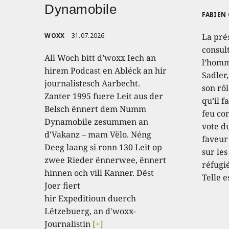
Dynamobile
FABIEN
WOXX
31.07.2026
La pré
consult
All Woch bitt d’woxx Iech an
l’homm
hirem Podcast en Abléck an hir
Sadler
journalistesch Aarbecht.
son rôl
Zanter 1995 fuere Leit aus der
qu’il f
Belsch ënnert dem Numm
feu con
Dynamobile zesummen an
vote d
d'Vakanz – mam Vëlo. Néng
faveur
Deeg laang si ronn 130 Leit op
sur les
zwee Rieder ënnerwee, ënnert
réfugié
hinnen och vill Kanner. Dëst
Telle e
Joer fiert
hir Expeditioun duerch
Lëtzebuerg, an d'woxx-
Journalistin
[+]