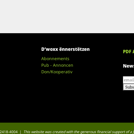
D’woxx ënnerstëtzen
PDF 
Abonnements
Pub - Annoncen
News
Don/Kooperativ
 : 2418-4004 |
This website was created with the generous financial support of 