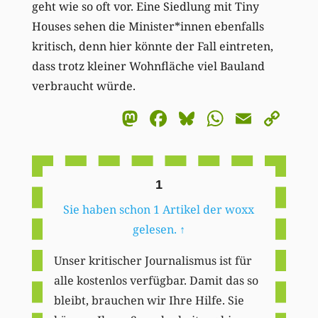
geht wie so oft vor. Eine Siedlung mit Tiny
Houses sehen die Minister*innen ebenfalls
kritisch, denn hier könnte der Fall eintreten,
dass trotz kleiner Wohnfläche viel Bauland
verbraucht würde.
Mastodon
Facebook
Bluesky
WhatsA
Email
Co
Li
1
Sie haben schon 1 Artikel der woxx
gelesen.
↑
Unser kritischer Journalismus ist für
alle kostenlos verfügbar. Damit das so
bleibt, brauchen wir Ihre Hilfe. Sie