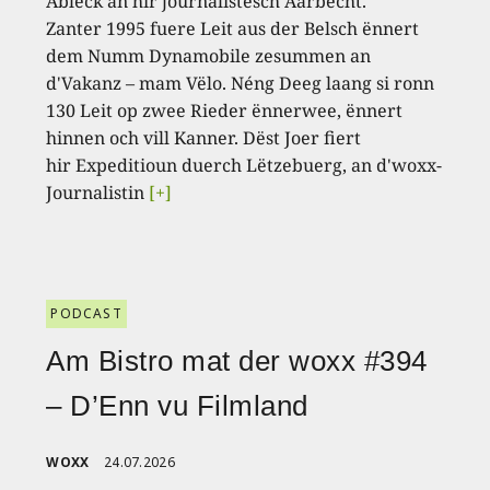
Abléck an hir journalistesch Aarbecht.
Zanter 1995 fuere Leit aus der Belsch ënnert
dem Numm Dynamobile zesummen an
d'Vakanz – mam Vëlo. Néng Deeg laang si ronn
130 Leit op zwee Rieder ënnerwee, ënnert
hinnen och vill Kanner. Dëst Joer fiert
hir Expeditioun duerch Lëtzebuerg, an d'woxx-
Journalistin
[+]
PODCAST
Am Bistro mat der woxx #394
– D’Enn vu Filmland
WOXX
24.07.2026