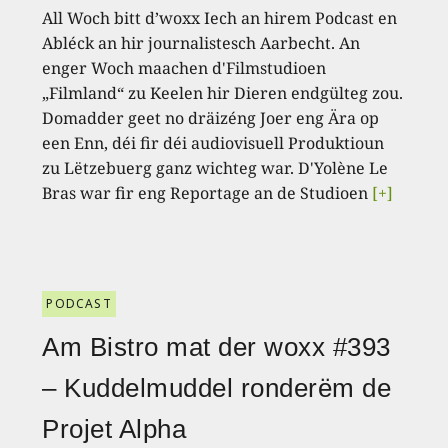
All Woch bitt d’woxx Iech an hirem Podcast en
Abléck an hir journalistesch Aarbecht. An
enger Woch maachen d'Filmstudioen
„Filmland“ zu Keelen hir Dieren endgülteg zou.
Domadder geet no dräizéng Joer eng Ära op
een Enn, déi fir déi audiovisuell Produktioun
zu Lëtzebuerg ganz wichteg war. D'Yolène Le
Bras war fir eng Reportage an de Studioen
[+]
PODCAST
Am Bistro mat der woxx #393
– Kuddelmuddel ronderëm de
Projet Alpha