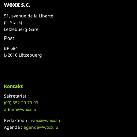
woxx s.c.
51, avenue de la Liberté
(2. Stack)
Lëtzebuerg-Gare
Post
BP 684
L-2016 Lëtzebuerg
Kontakt
Sekretariat :
(00)
352 29 79 99
admin@woxx.lu
Redaktioun :
woxx@woxx.lu
Agenda :
agenda@woxx.lu