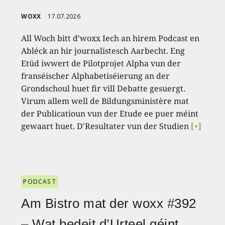
WOXX
17.07.2026
All Woch bitt d’woxx Iech an hirem Podcast en
Abléck an hir journalistesch Aarbecht. Eng
Etüd iwwert de Pilotprojet Alpha vun der
franséischer Alphabetiséierung an der
Grondschoul huet fir vill Debatte gesuergt.
Virum allem well de Bildungsministère mat
der Publicatioun vun der Etude ee puer méint
gewaart huet. D'Resultater vun der Studien
[+]
PODCAST
Am Bistro mat der woxx #392
– Wat bedeit d’Urteel géint