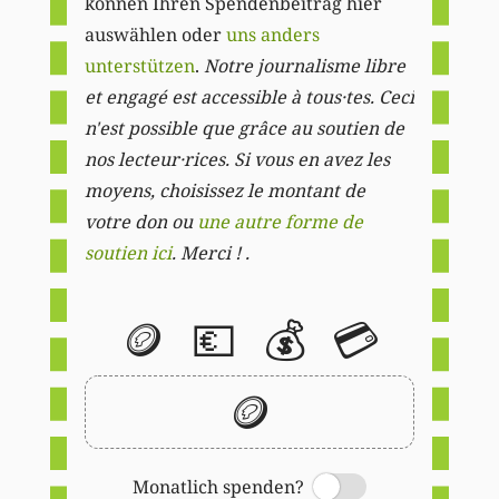
können Ihren Spendenbeitrag hier
auswählen oder
uns anders
unterstützen
.
Notre journalisme libre
et engagé est accessible à tous·tes. Ceci
n'est possible que grâce au soutien de
nos lecteur·rices. Si vous en avez les
moyens, choisissez le montant de
votre don ou
une autre forme de
soutien ici
. Merci ! .
🪙
💶
💰
💳
🪙
Monatlich spenden?
Switch