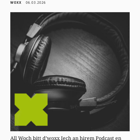
WOXX
06.03.2026
All Woch bitt d’woxx Iech an hirem Podcast en