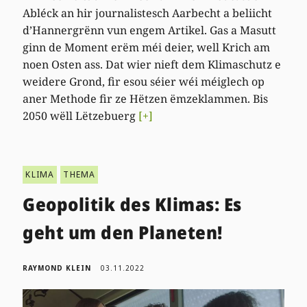
Abléck an hir journalistesch Aarbecht a beliicht
d’Hannergrënn vun engem Artikel. Gas a Masutt
ginn de Moment erëm méi deier, well Krich am
noen Osten ass. Dat wier nieft dem Klimaschutz e
weidere Grond, fir esou séier wéi méiglech op
aner Methode fir ze Hëtzen ëmzeklammen. Bis
2050 wëll Lëtzebuerg
[+]
KLIMA
THEMA
Geopolitik des Klimas: Es
geht um den Planeten!
RAYMOND KLEIN
03.11.2022