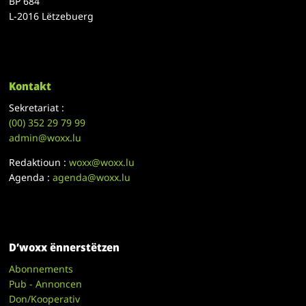
BP 684
L-2016 Lëtzebuerg
Kontakt
Sekretariat :
(00)
352 29 79 99
admin@woxx.lu
Redaktioun :
woxx@woxx.lu
Agenda :
agenda@woxx.lu
D’woxx ënnerstëtzen
Abonnements
Pub - Annoncen
Don/Kooperativ