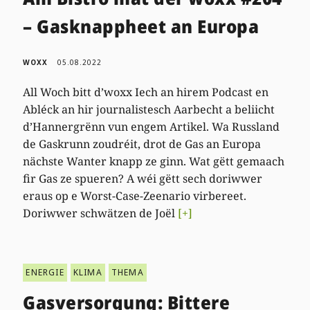
– Gasknappheet an Europa
WOXX
05.08.2022
All Woch bitt d’woxx Iech an hirem Podcast en
Abléck an hir journalistesch Aarbecht a beliicht
d’Hannergrënn vun engem Artikel. Wa Russland
de Gaskrunn zoudréit, drot de Gas an Europa
nächste Wanter knapp ze ginn. Wat gëtt gemaach
fir Gas ze spueren? A wéi gëtt sech doriwwer
eraus op e Worst-Case-Zeenario virbereet.
Doriwwer schwätzen de Joël
[+]
ENERGIE
KLIMA
THEMA
Gasversorgung: Bittere