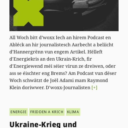
All Woch bitt d’woxx Iech an hirem Podcast en
Abléck an hir journalistesch Aarbecht a beliicht
d’Hannergrënn vun engem Artikel. Hëlleft
d'Energiekris an den Ukrain-Krich, fir
d'Energiewend méi séier virun ze dreiwen, oder
ass se éischter eng Brems? Am Podcast vun dëser
Woch schwätzt de Joël Adami mam Raymond
Klein doriwwer. D'woxx-Journalisten
[+]
ENERGIE
FRIDDEN A KRICH
KLIMA
Ukraine-Krieg und